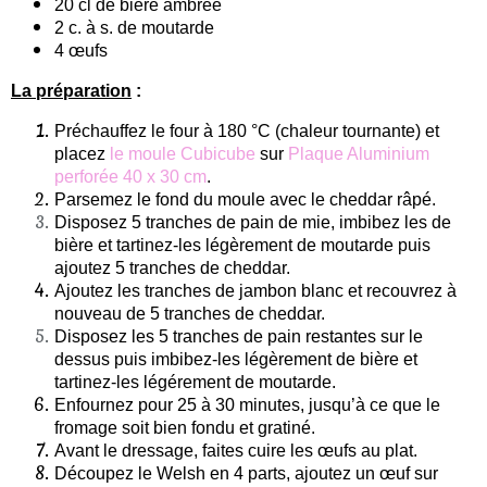
20 cl de bière ambrée
2 c. à s. de moutarde
4 œufs
La préparation
:
Préchauffez le four à 180 °C (chaleur tournante) et
placez
le moule Cubicube
sur
Plaque Aluminium
perforée 40 x 30 cm
.
Parsemez le fond du moule avec le cheddar râpé.
Disposez 5 tranches de pain de mie, imbibez les de
bière et tartinez-les légèrement de moutarde puis
ajoutez 5 tranches de cheddar.
Ajoutez les tranches de jambon blanc et recouvrez à
nouveau de 5 tranches de cheddar.
D
isposez
les 5 tranches de pain restantes
sur le
dessus puis imbibez-les légèrement de
bière et
tartinez-les légérement de moutarde.
Enfournez pour 25 à 30 minutes, jusqu’à ce que le
fromage soit bien fondu et gratiné.
Avant le dressage, faites cuire les œufs au plat.
Découpez le Welsh en 4 parts, ajoutez un œuf sur