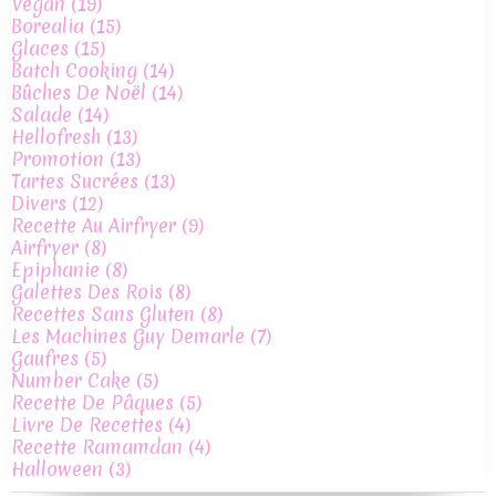
Vegan
(19)
Borealia
(15)
Glaces
(15)
Batch Cooking
(14)
Bûches De Noël
(14)
Salade
(14)
Hellofresh
(13)
Promotion
(13)
Tartes Sucrées
(13)
Divers
(12)
Recette Au Airfryer
(9)
Airfryer
(8)
Epiphanie
(8)
Galettes Des Rois
(8)
Recettes Sans Gluten
(8)
Les Machines Guy Demarle
(7)
Gaufres
(5)
Number Cake
(5)
Recette De Pâques
(5)
Livre De Recettes
(4)
Recette Ramamdan
(4)
Halloween
(3)