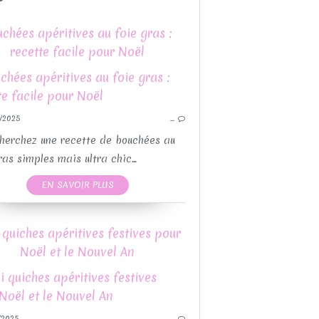
chées apéritives au foie gras :
recette facile pour Noël
GUY DEMARLE
PO
LÉGUMES
REC
/2025
…
NOËL
RECETTE FÊTES DE
POUR L'APÉRITIF
RECETTE
herchez une recette de bouchées au
QUICHES ET TARTES SALÉES
ras simples mais ultra chic...
RECETTE FIN D'ANNÉE
EN SAVOIR PLUS
RECETTE FÊTES DE FIN D'ANNÉE
RECETTES AVEC OU SANS THEMOMIX
 quiches apéritives festives pour
CETTES MOULES GUY DEMARLE
Noël et le Nouvel An
NOËL
POUR L'APÉRITIF
/2025
…