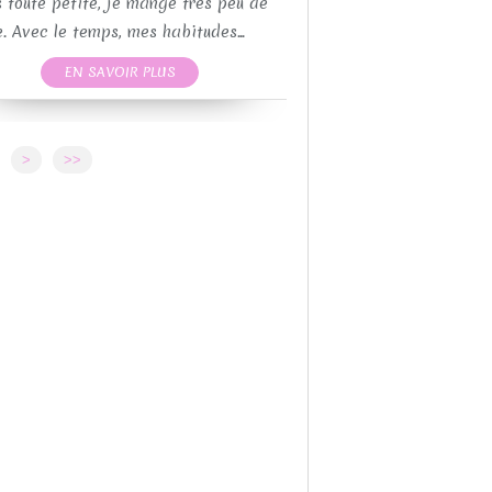
RECETTE
 toute petite, je mange très peu de
RECETTE FÊTES DE
. Avec le temps, mes habitudes...
RECETTES MOULES 
EN SAVOIR PLUS
RECETTE
REC
>
>>