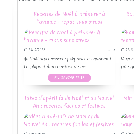
Recettes de Noël à préparer à
Bou
l’avance - repas sans stress
23/12/2025
…
22/12
🎄 Noël sans stress : préparez à l’avance !
Vous c
La plupart des recettes de cet...
foie g
EN SAVOIR PLUS
Idées d’apéritifs de Noël et du Nouvel
Mini
RE
An : recettes faciles et festives
18/12/2025
…
17/12