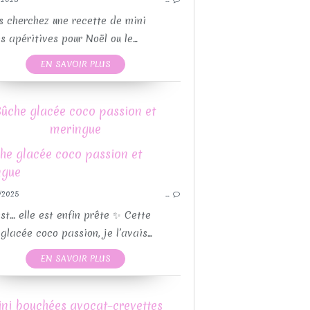
RECETTE FÊTES DE FIN D'ANNÉE
PO
RECETTE FIN D'ANNÉE
QUICHES ET T
s cherchez une recette de mini
CETTES MOULES GUY DEMARLE
RECETTE FÊTES DE
s apéritives pour Noël ou le...
RECETTES PAR MOULES
RECETTE
EN SAVOIR PLUS
RECETTES SALÉES
RECETTES MOULES 
RECETTES AVEC OU SANS THEMOMIX
RECETTE
Bûche glacée coco passion et
REC
meringue
BÛCHES DE NOËL
GUY DEMARLE
RECETTE FÊTES DE FIN D'ANNÉE
BÛC
/2025
…
RECETTES AVEC OU SANS THEMOMIX
CETTES MOULES GUY DEMARLE
st… elle est enfin prête ✨ Cette
RECETTE FIN D'ANNÉE
glacée coco passion, je l’avais...
RECETTES PAR MOULES
RECETT
EN SAVOIR PLUS
RECETTES SUCRÉES
RECETTE
RECETTE FÊTES DE
CAKE
ni bouchées avocat–crevettes
RECETTES MOULES 