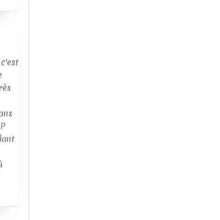
c'est
e
rès
ans
AP
dant
à