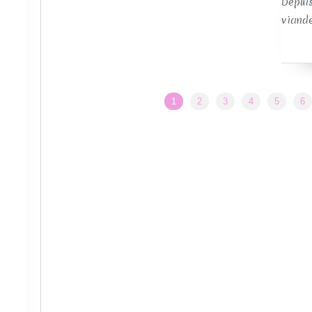
Depuis
viande
1
2
3
4
5
6