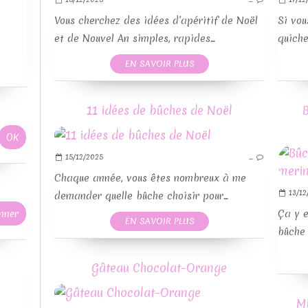
Vous cherchez des idées d’apéritif de Noël
Si vou
RE
et de Nouvel An simples, rapides...
quiche
EN SAVOIR PLUS
11 idées de bûches de Noël
15/12/2025
…
Chaque année, vous êtes nombreux à me
13/12
demander quelle bûche choisir pour...
RE
Ça y e
EN SAVOIR PLUS
bûche 
Gâteau Chocolat–Orange
Mi