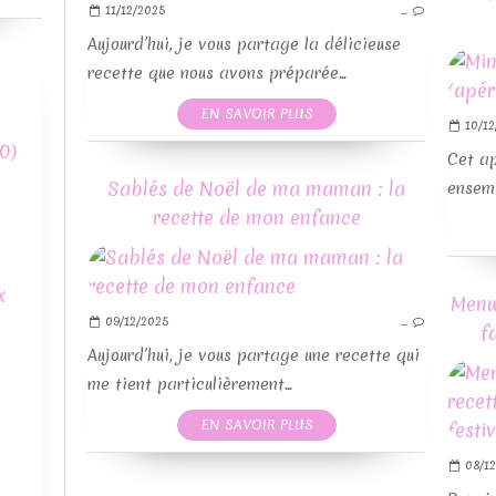
11/12/2025
…
Aujourd’hui, je vous partage la délicieuse
recette que nous avons préparée...
EN SAVOIR PLUS
10/12
0)
Cet ap
Sablés de Noël de ma maman : la
RE
ensemb
recette de mon enfance
x
Menu 
09/12/2025
…
f
Aujourd’hui, je vous partage une recette qui
me tient particulièrement...
EN SAVOIR PLUS
08/12