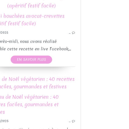
CHOCOLAT
(apéritif festif facile)
GOÛTERS
GUY DEMARLE
GÂTEAU
/2025
…
RECETTE FIN D'ANNÉE
PO
RECETTE FÊTES DE FIN D'ANNÉE
RECETTE
rès-midi, nous avons réalisé
CETTES MOULES GUY DEMARLE
RECETTE FÊTES DE
le cette recette en live Facebook,...
RECETTES PAR MOULES
RECETTES MOULES 
EN SAVOIR PLUS
RECETTE
BISCUITS
REC
NOËL
de Noël végétarien : 40 recettes
RECETTE FIN D'ANNÉE
aciles, gourmandes et festives
RECETTE FÊTES DE FIN D'ANNÉE
RECETTES SUCRÉES
BÛC
SCRAPCOOKING
/2025
…
PO