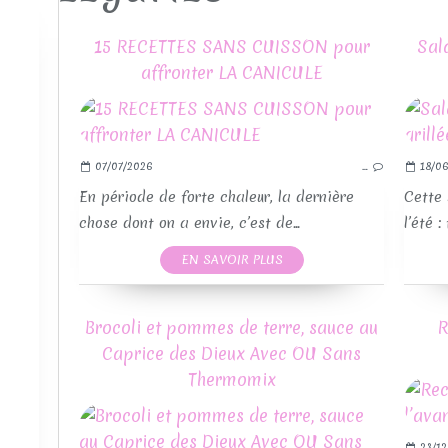
15 RECETTES SANS CUISSON pour
Sal
affronter LA CANICULE
07/07/2026
…
18/06
En période de forte chaleur, la dernière
Cette 
chose dont on a envie, c’est de...
l’été :
EN SAVOIR PLUS
Brocoli et pommes de terre, sauce au
R
Caprice des Dieux Avec OU Sans
Thermomix
23/12