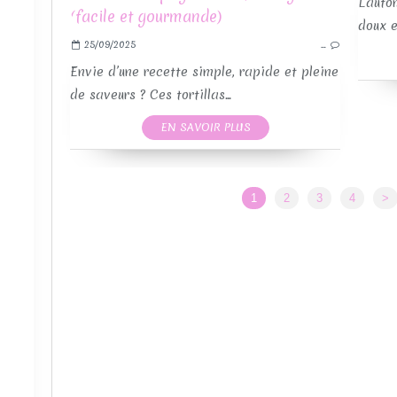
L’auto
doux e
25/09/2025
…
RE
Envie d’une recette simple, rapide et pleine
de saveurs ? Ces tortillas...
EN SAVOIR PLUS
1
2
3
4
>