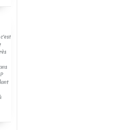
c'est
e
rès
ans
AP
dant
à