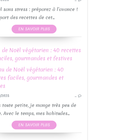
RECETTES AVEC OU SANS THEMOMIX
THERMOMIX
PO
l sans stress : préparez à l’avance !
VÉGÉTARIEN
QUICHES ET T
part des recettes de cet...
RECETTES SALÉES
RECETTE
EN SAVOIR PLUS
RECETTE FÊTES DE
de Noël végétarien : 40 recettes
RECETTES MOULES 
aciles, gourmandes et festives
BÛC
/2025
…
GUY DEMARLE
PO
LÉGUMES
RECETTE
 toute petite, je mange très peu de
QUICHES ET TARTES SALÉES
RECETTE FÊTES DE
. Avec le temps, mes habitudes...
CETTES MOULES GUY DEMARLE
RECETTES MOULES 
EN SAVOIR PLUS
RECETTES PAR MOULES
RECETTE
RECETTES SALÉES
REC