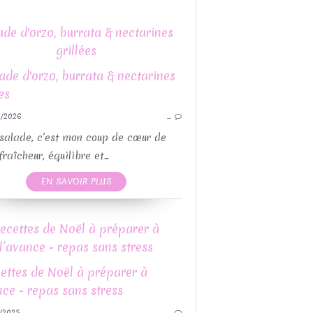
ade d'orzo, burrata & nectarines
grillées
DIVERS
GLACES
/2026
…
LÉGUMES
REC
RECETTE AUX FRUITS
salade, c’est mon coup de cœur de
RECETTES AVEC OU SANS THEMOMIX
 fraîcheur, équilibre et...
RECETTES SALÉES
EN SAVOIR PLUS
RECETTES SUCRÉES
SALADE
ecettes de Noël à préparer à
THERMOMIX
l’avance - repas sans stress
LÉGUMES
/2025
…