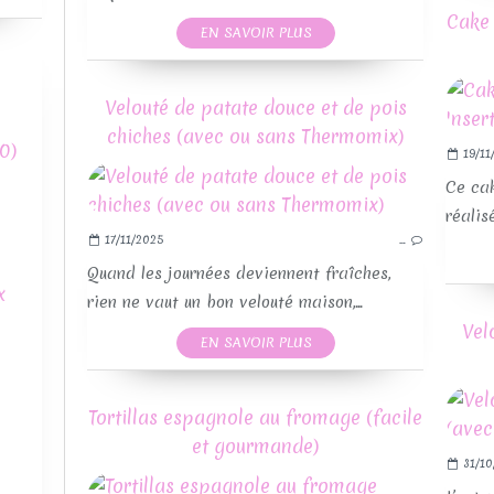
Cake 
EN SAVOIR PLUS
Velouté de patate douce et de pois
chiches (avec ou sans Thermomix)
0)
19/11
Ce cak
réalis
17/11/2025
…
Quand les journées deviennent fraîches,
x
rien ne vaut un bon velouté maison,...
Vel
EN SAVOIR PLUS
Tortillas espagnole au fromage (facile
et gourmande)
31/10