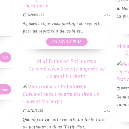
🎄 Noë
23/05/2026
…
La plu
Aujourd’hui, je vous partage une recette
pour un repas rapide, sain et...
EN SAVOIR PLUS
Menu 
f
Mini Tatins de Potimarron
Caramélisées (recette inspirée de
Laurent Mariotte)
08/12
Depuis
viande
27/11/2025
…
RE
Quand j’ai vu cette recette de tarte tatin
au potimarron dans "Petit Plat...