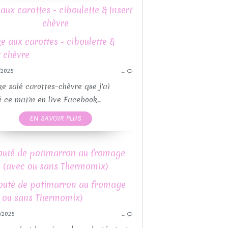
aux carottes - ciboulette & Insert
VÉGÉTARIEN
chèvre
/2025
…
PO
LÉGUMES
RECETTE FÊTES DE
e salé carottes–chèvre que j'ai
THERMOMIX
RECETTE
é ce matin en live Facebook...
VÉGÉTARIEN
RECETTES MOULES 
EN SAVOIR PLUS
RECETTES SALÉES
RECETTES AVEC OU SANS THEMOMIX
RECETTE
outé de potimarron au fromage
SOUPE - VELOUTÉ
REC
(avec ou sans Thermomix)
VEGAN
/2025
…
REC