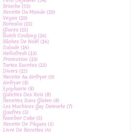
Petit Déjeuner
(24)
Brioche
(23)
Recette Du Monde
(19)
Vegan
(19)
Borealia
(15)
Glaces
(15)
Batch Cooking
(14)
Bûches De Noël
(14)
Salade
(14)
Hellofresh
(13)
Promotion
(13)
Tartes Sucrées
(13)
Divers
(12)
Recette Au Airfryer
(9)
Airfryer
(8)
Epiphanie
(8)
Galettes Des Rois
(8)
Recettes Sans Gluten
(8)
Les Machines Guy Demarle
(7)
Gaufres
(5)
Number Cake
(5)
Recette De Pâques
(5)
Livre De Recettes
(4)