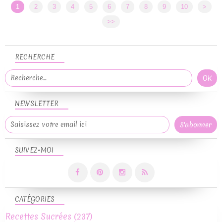
1
2
3
4
5
6
7
8
9
10
>
>>
RECHERCHE
NEWSLETTER
SUIVEZ-MOI
CATÉGORIES
Recettes Sucrées
(237)