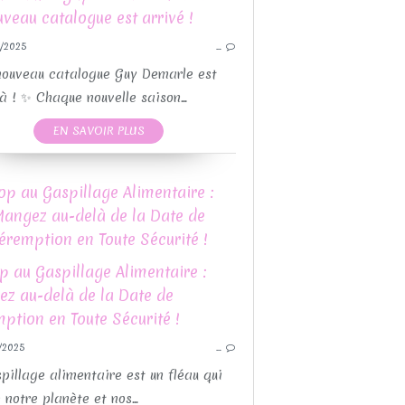
/2025
…
RECETTE
nouveau catalogue Guy Demarle est
là ! ✨ Chaque nouvelle saison...
EN SAVOIR PLUS
op au Gaspillage Alimentaire :
angez au-delà de la Date de
BATCH COOKING
éremption en Toute Sécurité !
DIVERS
LÉGUMES
RECETTE AUX FRUITS
RECETTES SALÉES
/2025
…
RECETTES SUCRÉES
SALADE
pillage alimentaire est un fléau qui
VÉGÉTARIEN
 notre planète et nos...