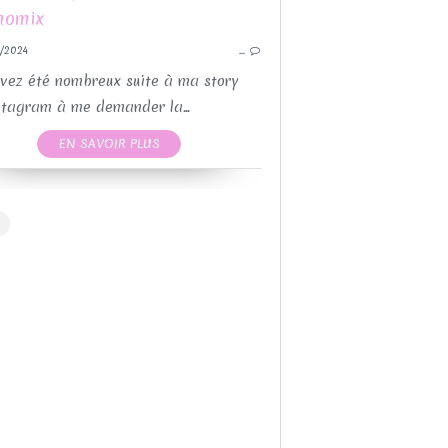
RECETTES SUCRÉES
DIVERS
RECET
/2024
…
RECETTES PAR MOULES
vez été nombreux suite à ma story
stagram à me demander la...
EN SAVOIR PLUS