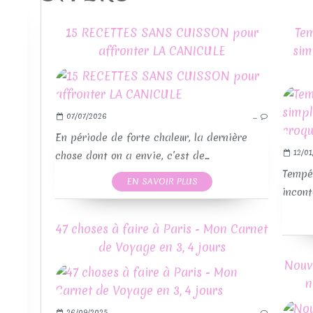
15 RECETTES SANS CUISSON pour
Tem
affronter LA CANICULE
sim
07/07/2026
…
En période de forte chaleur, la dernière
12/01
chose dont on a envie, c’est de...
Tempér
EN SAVOIR PLUS
incont
47 choses à faire à Paris - Mon Carnet
de Voyage en 3, 4 jours
Nouv
n
26/09/2025
…