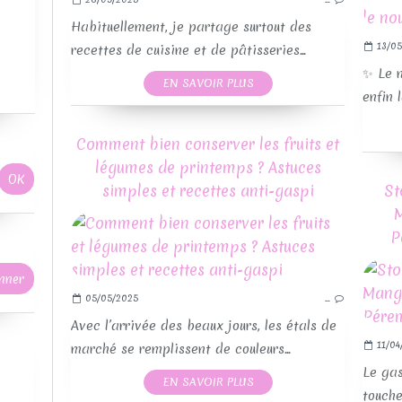
Habituellement, je partage surtout des
13/05
recettes de cuisine et de pâtisseries...
✨ Le 
EN SAVOIR PLUS
enfin 
Comment bien conserver les fruits et
légumes de printemps ? Astuces
simples et recettes anti-gaspi
St
M
P
05/05/2025
…
Avec l’arrivée des beaux jours, les étals de
11/04
marché se remplissent de couleurs...
Le gas
EN SAVOIR PLUS
touche