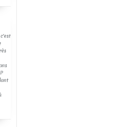
c'est
e
rès
ans
AP
dant
à