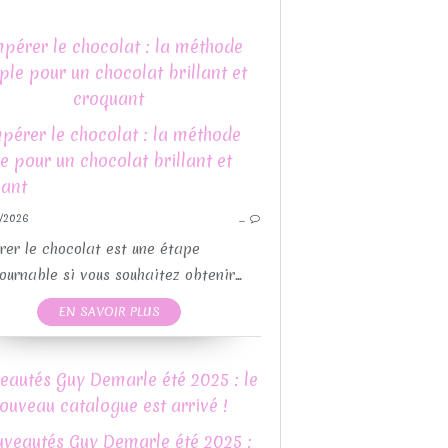
pérer le chocolat : la méthode
ple pour un chocolat brillant et
croquant
DIVERS
GLACES
LÉGUMES
RECETTE AUX FRUITS
/2026
…
RECETTES AVEC OU SANS THEMOMIX
RECETTES SALÉES
er le chocolat est une étape
RECETTES SUCRÉES
ournable si vous souhaitez obtenir...
SALADE
EN SAVOIR PLUS
THERMOMIX
eautés Guy Demarle été 2025 : le
DIVERS
ouveau catalogue est arrivé !