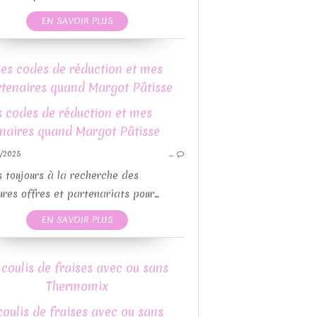
VEGAN
EN SAVOIR PLUS
es codes de réduction et mes
tenaires quand Margot Pâtisse
CAKE
GOÛTERS
PETIT DÉJEUNER
/2025
…
RECETTES SUCRÉES
THERMOMIX
S
s toujours à la recherche des
RECETTES AVEC OU SANS THEMOMIX
LES MACHINES
ures offres et partenariats pour...
GÂTEAU
EN SAVOIR PLUS
DIVERS
CHOCOLAT
 coulis de fraises avec ou sans
Thermomix
GOÛTERS