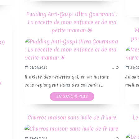
Pudding Anti-Gaspi Ultra Gourmand :
La recette de mon enfance et de ma
petite maman 🌟
M
par
0)
01/04/2025
…
25/01
Il existe des recettes qui, en un instant,
Je sui
x
vous replongent dans des souvenirs...
meille
EN SAVOIR PLUS
Churros maison sans huile de friture
Le
15/06/2024
…