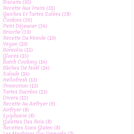
Biscuits
(35)
Recette Aux Fruits
(31)
Quiches Et Tartes Salées
(28)
Cookies
(26)
Petit Déjeuner
(24)
Brioche
(23)
Recette Du Monde
(19)
Vegan
(19)
Borealia
(15)
Glaces
(15)
Batch Cooking
(14)
Bûches De Noël
(14)
Salade
(14)
Hellofresh
(13)
Promotion
(13)
Tartes Sucrées
(13)
Divers
(12)
Recette Au Airfryer
(9)
Airfryer
(8)
Epiphanie
(8)
Galettes Des Rois
(8)
Recettes Sans Gluten
(8)
Les Machines Guy Demarle
(7)