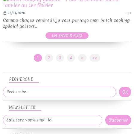
23/01/2026
…
Comme chaque vendredi, je vous partage mon batch cooking
spécial goûters...
EN SAVOIR PLUS
1
2
3
4
>
>>
RECHERCHE
NEWSLETTER