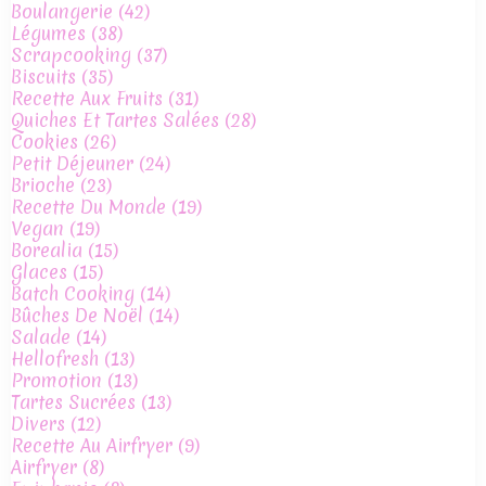
Boulangerie
(42)
Légumes
(38)
Scrapcooking
(37)
Biscuits
(35)
Recette Aux Fruits
(31)
Quiches Et Tartes Salées
(28)
Cookies
(26)
Petit Déjeuner
(24)
Brioche
(23)
Recette Du Monde
(19)
Vegan
(19)
Borealia
(15)
Glaces
(15)
Batch Cooking
(14)
Bûches De Noël
(14)
Salade
(14)
Hellofresh
(13)
Promotion
(13)
Tartes Sucrées
(13)
Divers
(12)
Recette Au Airfryer
(9)
Airfryer
(8)