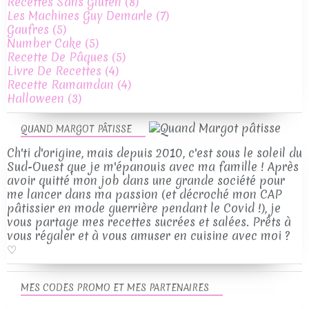
Recettes Sans Gluten
(8)
Les Machines Guy Demarle
(7)
Gaufres
(5)
Number Cake
(5)
Recette De Pâques
(5)
Livre De Recettes
(4)
Recette Ramamdan
(4)
Halloween
(3)
QUAND MARGOT PÂTISSE
Ch'ti d'origine, mais depuis 2010, c'est sous le soleil du
Sud-Ouest que je m'épanouis avec ma famille ! Après
avoir quitté mon job dans une grande société pour
me lancer dans ma passion (et décroché mon CAP
pâtissier en mode guerrière pendant le Covid !), je
vous partage mes recettes sucrées et salées. Prêts à
vous régaler et à vous amuser en cuisine avec moi ?
♡
MES CODES PROMO ET MES PARTENAIRES