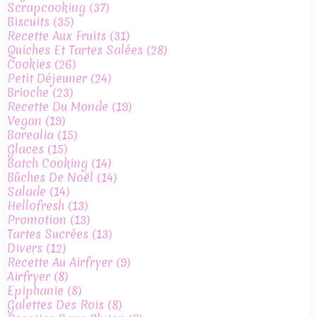
Scrapcooking
(37)
Biscuits
(35)
Recette Aux Fruits
(31)
Quiches Et Tartes Salées
(28)
Cookies
(26)
Petit Déjeuner
(24)
Brioche
(23)
Recette Du Monde
(19)
Vegan
(19)
Borealia
(15)
Glaces
(15)
Batch Cooking
(14)
Bûches De Noël
(14)
Salade
(14)
Hellofresh
(13)
Promotion
(13)
Tartes Sucrées
(13)
Divers
(12)
Recette Au Airfryer
(9)
Airfryer
(8)
Epiphanie
(8)
Galettes Des Rois
(8)