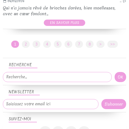
04/05/2026
…
Qui n’a jamais rêvé de brioches dorées, bien moelleuses,
avec un cœur fondant...
EN SAVOIR PLUS
1
2
3
4
5
6
7
8
>
>>
RECHERCHE
NEWSLETTER
SUIVEZ-MOI