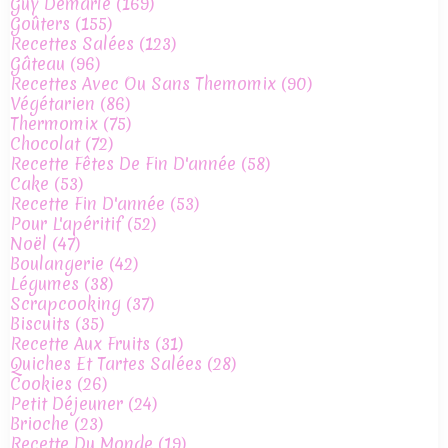
Guy Demarle
(169)
Goûters
(155)
Recettes Salées
(123)
Gâteau
(96)
Recettes Avec Ou Sans Themomix
(90)
Végétarien
(86)
Thermomix
(75)
Chocolat
(72)
Recette Fêtes De Fin D'année
(58)
Cake
(53)
Recette Fin D'année
(53)
Pour L'apéritif
(52)
Noël
(47)
Boulangerie
(42)
Légumes
(38)
Scrapcooking
(37)
Biscuits
(35)
Recette Aux Fruits
(31)
Quiches Et Tartes Salées
(28)
Cookies
(26)
Petit Déjeuner
(24)
Brioche
(23)
Recette Du Monde
(19)