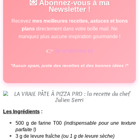
💌 Abonnez-vous à ma
Newsletter !
Recevez
mes meilleures recettes, astuces et bons
plans
directement dans votre boîte mail. Ne
manquez plus aucune inspiration gourmande !
👉
Je m'abonne ici
*Aucun spam, juste des recettes et des bonnes idées !*
Les Ingrédients
:
500 g de farine T00
(indispensable pour une texture
parfaite !)
3 g de levure fraîche
(ou 1 g de levure sèche)