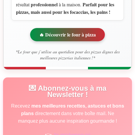
professionnel
Parfait pour les
résultat
à la maison.
pizzas, mais aussi pour les focaccias, les pains !
🔥 Découvrir le four à pizza
*Le four que j’utilise au quotidien pour des pizzas dignes des
meilleures pizzerias italiennes !*
💌 Abonnez-vous à ma
Newsletter !
Recevez
mes meilleures recettes, astuces et bons
plans
directement dans votre boîte mail. Ne
manquez plus aucune inspiration gourmande !