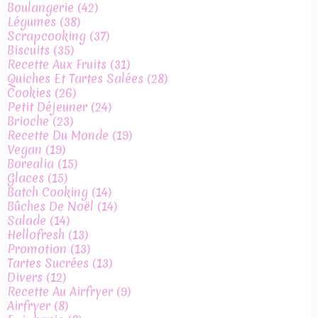
Boulangerie
(42)
Légumes
(38)
Scrapcooking
(37)
Biscuits
(35)
Recette Aux Fruits
(31)
Quiches Et Tartes Salées
(28)
Cookies
(26)
Petit Déjeuner
(24)
Brioche
(23)
Recette Du Monde
(19)
Vegan
(19)
Borealia
(15)
Glaces
(15)
Batch Cooking
(14)
Bûches De Noël
(14)
Salade
(14)
Hellofresh
(13)
Promotion
(13)
Tartes Sucrées
(13)
Divers
(12)
Recette Au Airfryer
(9)
Airfryer
(8)