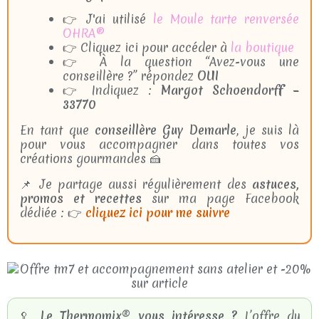
👉 J'ai utilisé
le Moule tarte renversée
OHRA®
👉 Cliquez ici pour accéder à
la boutique
👉 À la question “Avez-vous une
conseillère ?” répondez
OUI
👉 Indiquez :
Margot Schoendorff –
33770
En tant que
conseillère Guy Demarle
, je suis là
pour vous accompagner dans toutes vos
créations gourmandes 🍰
📌 Je partage aussi régulièrement des
astuces,
promos et recettes
sur ma page Facebook
dédiée : 👉
cliquez ici pour me suivre
🥄
Le Thermomix® vous intéresse ?
L’offre du