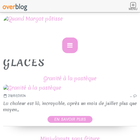
MENU
GLACES
Granité à la pastèque
29/07/2024
…
La chaleur est là, incroyable, après un mois de juillet plus que
moyen...
EN SAVOIR PLUS
Mini-donuts sans friture