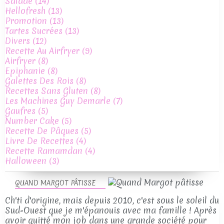
Salade
(14)
Hellofresh
(13)
Promotion
(13)
Tartes Sucrées
(13)
Divers
(12)
Recette Au Airfryer
(9)
Airfryer
(8)
Epiphanie
(8)
Galettes Des Rois
(8)
Recettes Sans Gluten
(8)
Les Machines Guy Demarle
(7)
Gaufres
(5)
Number Cake
(5)
Recette De Pâques
(5)
Livre De Recettes
(4)
Recette Ramamdan
(4)
Halloween
(3)
QUAND MARGOT PÂTISSE
Ch'ti d'origine, mais depuis 2010, c'est sous le soleil du
Sud-Ouest que je m'épanouis avec ma famille ! Après
avoir quitté mon job dans une grande société pour