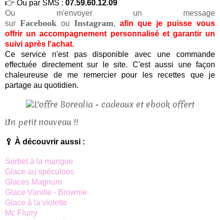
👉 Ou par SMS :
07.59.60.12.09
Ou m'envoyer un message
Facebook
Instagram
sur
ou
,
a
fin que je puisse vous
offrir un accompagnement personnalisé et garantir un
suivi après l'achat.
Ce service n'est pas disponible avec une commande
effectuée directement sur le site. C'est aussi une façon
chaleureuse de me remercier pour les recettes que je
partage au quotidien.
​Un petit nouveau !!
🥄 À découvrir aussi :
Sorbet à la mangue
Glace au spéculoos
Glaces Magnum
Glace Vanille - Brownie
Glace à la violette
Mc Flurry