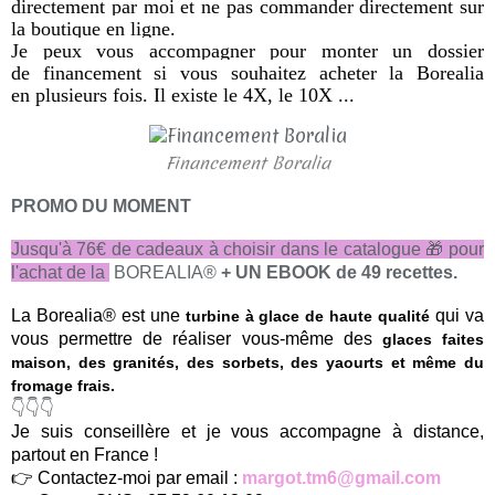
directement par moi et ne pas commander directement sur
la boutique en ligne.
Je
peux
vous accompagner pour monter un dossier
de financement si vous souhaitez acheter la Borealia
en plusieurs fois. Il existe le 4X, le 10X ...
Financement Boralia
PROMO DU MOMENT
Jusqu'à 76€ de cadeaux à choisir dans le catalogue 🎁 pour
l'achat de la
BOREALIA®
+ UN EBOOK de 49 recettes.
La Borealia® est une
qui va
turbine à glace de haute qualité
vous permettre de réaliser vous-même des
glaces faites
maison, des granités, des sorbets, des yaourts et même du
fromage frais.
👇👇👇
Je suis conseillère et je vous accompagne à distance,
partout en France !
👉 Contactez-moi par email :
margot.tm6@gmail.com