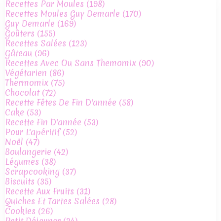
Recettes Par Moules
(198)
Recettes Moules Guy Demarle
(170)
Guy Demarle
(169)
Goûters
(155)
Recettes Salées
(123)
Gâteau
(96)
Recettes Avec Ou Sans Themomix
(90)
Végétarien
(86)
Thermomix
(75)
Chocolat
(72)
Recette Fêtes De Fin D'année
(58)
Cake
(53)
Recette Fin D'année
(53)
Pour L'apéritif
(52)
Noël
(47)
Boulangerie
(42)
Légumes
(38)
Scrapcooking
(37)
Biscuits
(35)
Recette Aux Fruits
(31)
Quiches Et Tartes Salées
(28)
Cookies
(26)
Petit Déjeuner
(24)