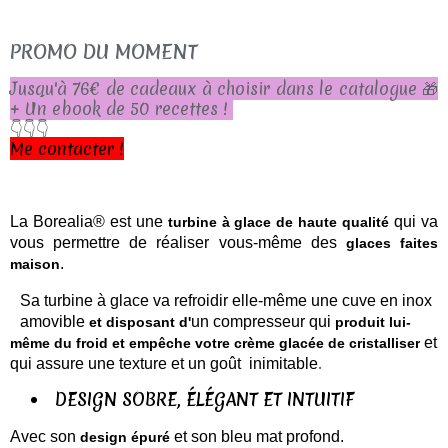
PROMO DU MOMENT
Jusqu'à 76€ de cadeaux à choisir dans le catalogue 🎁
+ Un ebook de 50 recettes !
👇👇👇
Me contacter !
La Borealia® est une
qui va
turbine à glace de haute qualité
vous permettre de réaliser vous-même des
glaces faites
.
maison
Sa turbine à glace va refroidir elle-même une cuve en inox
amovible
un compresseur qui
et disposant d'
produit lui-
et
même du froid et
empêche votre crème glacée de cristalliser
.
qui assure une texture et un goût inimitable
DESIGN SOBRE, ÉLÉGANT ET INTUITIF
Avec son
et son bleu mat profond.
design épuré