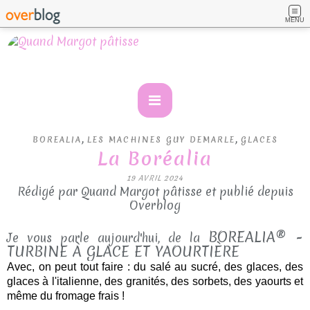
MENU
,
,
BOREALIA
LES MACHINES GUY DEMARLE
GLACES
La Boréalia
19 AVRIL 2024
Rédigé par Quand Margot pâtisse et publié depuis
Overblog
BOREALIA® -
Je vous parle aujourd'hui, de la
TURBINE À GLACE ET YAOURTIÈRE
A
vec, on peut tout faire : du salé au sucré, des glaces, des
glaces à l'italienne, des granités, des sorbets, des yaourts et
même du fromage frais !