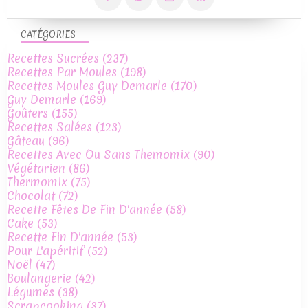
CATÉGORIES
Recettes Sucrées
(237)
Recettes Par Moules
(198)
Recettes Moules Guy Demarle
(170)
Guy Demarle
(169)
Goûters
(155)
Recettes Salées
(123)
Gâteau
(96)
Recettes Avec Ou Sans Themomix
(90)
Végétarien
(86)
Thermomix
(75)
Chocolat
(72)
Recette Fêtes De Fin D'année
(58)
Cake
(53)
Recette Fin D'année
(53)
Pour L'apéritif
(52)
Noël
(47)
Boulangerie
(42)
Légumes
(38)
Scrapcooking
(37)