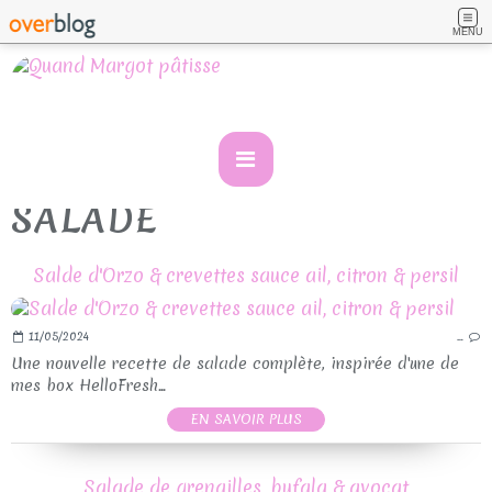
MENU
SALADE
Salde d'Orzo & crevettes sauce ail, citron & persil
11/05/2024
…
Une nouvelle recette de salade complète, inspirée d'une de
mes box HelloFresh...
EN SAVOIR PLUS
Salade de grenailles, bufala & avocat