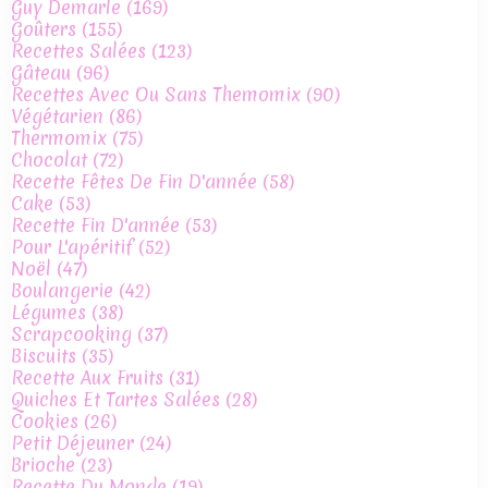
Guy Demarle
(169)
Goûters
(155)
Recettes Salées
(123)
Gâteau
(96)
Recettes Avec Ou Sans Themomix
(90)
Végétarien
(86)
Thermomix
(75)
Chocolat
(72)
Recette Fêtes De Fin D'année
(58)
Cake
(53)
Recette Fin D'année
(53)
Pour L'apéritif
(52)
Noël
(47)
Boulangerie
(42)
Légumes
(38)
Scrapcooking
(37)
Biscuits
(35)
Recette Aux Fruits
(31)
Quiches Et Tartes Salées
(28)
Cookies
(26)
Petit Déjeuner
(24)
Brioche
(23)
Recette Du Monde
(19)