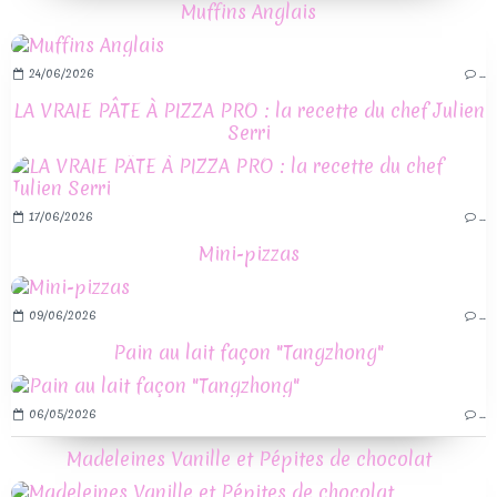
Muffins Anglais
24/06/2026
…
LA VRAIE PÂTE À PIZZA PRO : la recette du chef Julien
Serri
17/06/2026
…
Mini-pizzas
09/06/2026
…
Pain au lait façon "Tangzhong"
06/05/2026
…
Madeleines Vanille et Pépites de chocolat