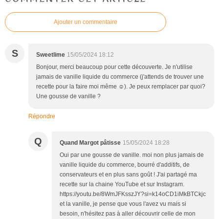
Ajouter un commentaire
S
Sweetlime
15/05/2024 18:12
Bonjour, merci beaucoup pour cette découverte. Je n'utilise
jamais de vanille liquide du commerce (j'attends de trouver une
recette pour la faire moi même ☺️). Je peux remplacer par quoi?
Une gousse de vanille ?
Répondre
Q
Quand Margot pâtisse
15/05/2024 18:28
Oui par une gousse de vanille. moi non plus jamais de
vanille liquide du commerce, bourré d'additifs, de
conservateurs et en plus sans goût ! J'ai partagé ma
recette sur la chaine YouTube et sur Instagram.
https://youtu.be/8WmJFKsszJY?si=k14oCD1iMkBTCkjc
et la vanille, je pense que vous l'avez vu mais si
besoin, n'hésitez pas à aller découvrir celle de mon