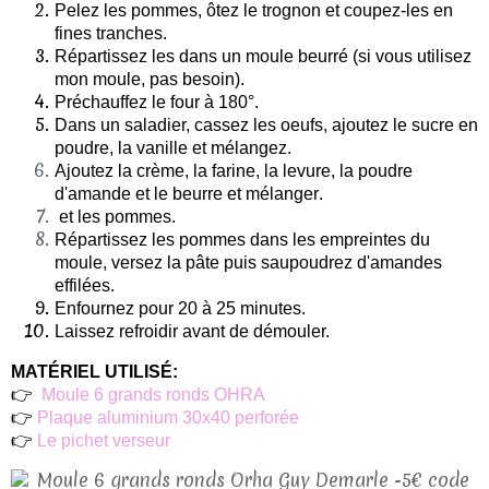
Pelez les pommes, ôtez le trognon et coupez-les en
fines tranches.
Répartissez les dans un moule beurré (si vous utilisez
mon moule, pas besoin).
Préchauffez le four à 180°.
Dans un saladier, cassez les oeufs, ajoutez le sucre en
poudre, la vanille et mélangez.
Ajoutez la crème, la farine, la levure,
la poudre
d'amande et le beurre et mélanger.
et les pommes.
Répartissez les pommes dans les empreintes du
moule, versez la pâte puis saupoudrez d'amandes
effilées.
Enfournez pour 20 à 25 minutes.
Laissez refroidir avant de démouler. ​
MATÉRIEL UTILISÉ:
👉
Moule 6 grands ronds OHRA
👉
Plaque aluminium 30x40 perforée
👉
Le pichet verseur