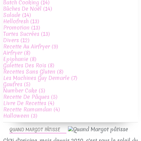
Batch Cooking
(14)
Bûches De Noël
(14)
Salade
(14)
Hellofresh
(13)
Promotion
(13)
Tartes Sucrées
(13)
Divers
(12)
Recette Au Airfryer
(9)
Airfryer
(8)
Epiphanie
(8)
Galettes Des Rois
(8)
Recettes Sans Gluten
(8)
Les Machines Guy Demarle
(7)
Gaufres
(5)
Number Cake
(5)
Recette De Pâques
(5)
Livre De Recettes
(4)
Recette Ramamdan
(4)
Halloween
(3)
QUAND MARGOT PÂTISSE
Ch'ti d'origine, mais depuis 2010, c'est sous le soleil du