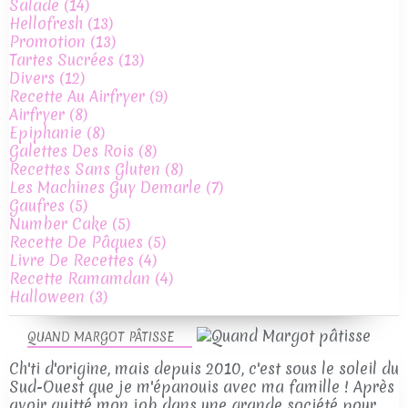
Salade
(14)
Hellofresh
(13)
Promotion
(13)
Tartes Sucrées
(13)
Divers
(12)
Recette Au Airfryer
(9)
Airfryer
(8)
Epiphanie
(8)
Galettes Des Rois
(8)
Recettes Sans Gluten
(8)
Les Machines Guy Demarle
(7)
Gaufres
(5)
Number Cake
(5)
Recette De Pâques
(5)
Livre De Recettes
(4)
Recette Ramamdan
(4)
Halloween
(3)
QUAND MARGOT PÂTISSE
Ch'ti d'origine, mais depuis 2010, c'est sous le soleil du
Sud-Ouest que je m'épanouis avec ma famille ! Après
avoir quitté mon job dans une grande société pour