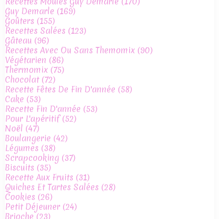
Recettes Moules Guy Demarle
(170)
Guy Demarle
(169)
Goûters
(155)
Recettes Salées
(123)
Gâteau
(96)
Recettes Avec Ou Sans Themomix
(90)
Végétarien
(86)
Thermomix
(75)
Chocolat
(72)
Recette Fêtes De Fin D'année
(58)
Cake
(53)
Recette Fin D'année
(53)
Pour L'apéritif
(52)
Noël
(47)
Boulangerie
(42)
Légumes
(38)
Scrapcooking
(37)
Biscuits
(35)
Recette Aux Fruits
(31)
Quiches Et Tartes Salées
(28)
Cookies
(26)
Petit Déjeuner
(24)
Brioche
(23)