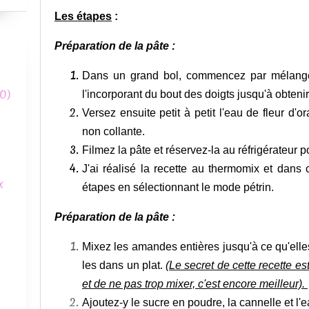
Les étapes
:
Préparation de la pâte :
Dans un grand bol, commencez par mélanger
0)
l'incorporant du bout des doigts jusqu'à obteni
Versez ensuite petit à petit l'eau de fleur d'
non collante.
Filmez la pâte et réservez-la au réfrigérateur p
J'ai réalisé la recette au thermomix et dans 
x
étapes en sélectionnant le mode pétrin.
Préparation
de la pâte :
Mixez les amandes entières jusqu'à ce qu'elle
les dans un plat.
(Le secret de cette recette 
et de ne pas trop mixer, c'est encore meilleur).
Ajoutez-y le sucre en poudre, la cannelle et l'e