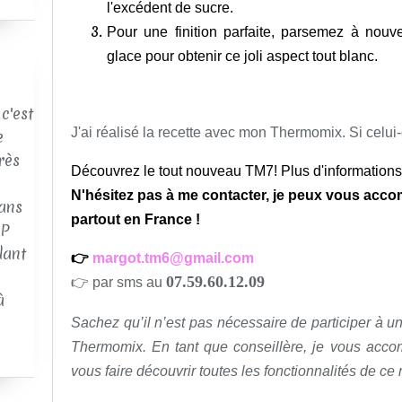
l'excédent de sucre.
Pour une finition parfaite, parsemez à nou
glace pour obtenir ce joli aspect tout blanc.
c'est
J'ai réalisé la recette avec mon Thermomix. Si celui-ci 
e
rès
Découvrez le tout nouveau TM7!
Plus d'informations
N'hésitez pas à me contacter, je peux vous acco
ans
partout en France !
AP
dant
👉
margot.tm6@gmail.com
07.59.60.12.09
👉 par sms au
à
Sachez qu’il n’est pas nécessaire de participer à un
Thermomix. En tant que conseillère, je vous acco
vous faire découvrir toutes les fonctionnalités de ce 