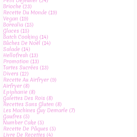
Petit Déjeuner
(24)
Brioche
(23)
Recette Du Monde
(19)
Vegan
(19)
Borealia
(15)
Glaces
(15)
Batch Cooking
(14)
Bûches De Noël
(14)
Salade
(14)
Hellofresh
(13)
Promotion
(13)
Tartes Sucrées
(13)
Divers
(12)
Recette Au Airfryer
(9)
Airfryer
(8)
Epiphanie
(8)
Galettes Des Rois
(8)
Recettes Sans Gluten
(8)
Les Machines Guy Demarle
(7)
Gaufres
(5)
Number Cake
(5)
Recette De Pâques
(5)
Livre De Recettes
(4)