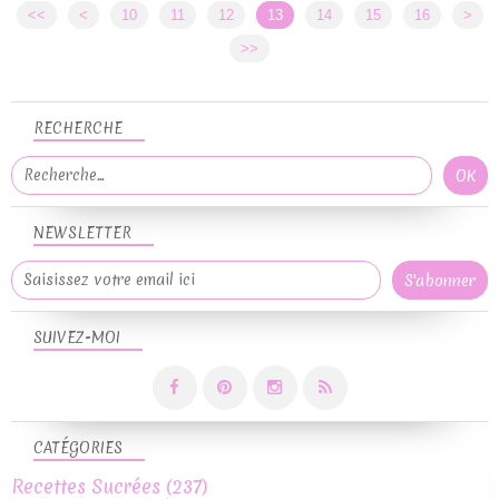
<<
<
10
11
12
13
14
15
16
>
>>
RECHERCHE
NEWSLETTER
SUIVEZ-MOI
CATÉGORIES
Recettes Sucrées
(237)