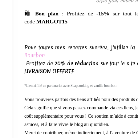
Stylo goût choco b
🛍
Bon plan
: Profitez de
-15%
sur tout 
code
MARGOT15
Pour toutes mes recettes sucrées, j'utilise la 
Bourbon
Profitez de
20
% de réduction
sur tout le sit
LIVRAISON OFFERTE
*Lien affilié en partenariat avec Scapcooking et vanille bourbon.
Vous trouverez parfois des liens affiliés pour des produits 
Cela signifie que si vous passez commande via ces liens, j
coût supplémentaire pour vous ! Ce soutien m’aide à contin
astuces, et à faire vivre le blog au quotidien.
Merci de contribuer, même indirectement, à l’aventure de