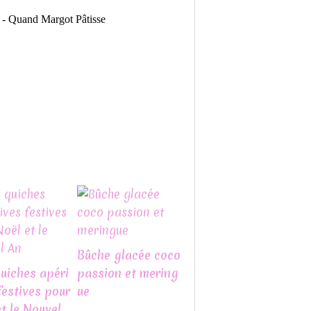
it - Quand Margot Pâtisse
Bûche glacée coco
quiches apéri
passion et mering
festives pour
ue
t le Nouvel