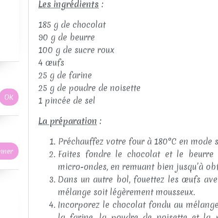
Les ingrédients
:
185 g de chocolat
90 g de beurre
100 g de sucre roux
4 œufs
25 g de farine
25 g de poudre de noisette
1 pincée de sel
La préparation
:
Préchauffez votre four à 180°C en mode s
Faites fondre le chocolat et le beurr
micro-ondes, en remuant bien jusqu’à obt
Dans un autre bol, fouettez les œufs ave
mélange soit légèrement mousseux.
Incorporez le chocolat fondu au mélange 
la farine, la poudre de noisette et la 