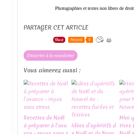
Photographies et textes non libres de dro
PARTAGER CET ARTICLE
Repost
0
S'inscrire à la newsletter
Vous aimerez aussi :
Recettes de Noël
Mini 
à préparer à l’ava
Idées d’apéritifs d
tives 
nce - repas sans s
e Noël et du Nouv
Noël e