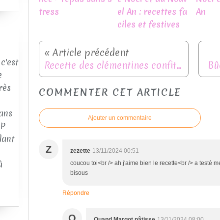
tress
el An : recettes fa
An
ciles et festives
c'est
Recette des clémentines confites - recette anti gaspillage
Bû
e
rès
COMMENTER CET ARTICLE
ans
Ajouter un commentaire
AP
dant
Z
zezette
13/11/2024 00:51
à
coucou toi<br /> ah j'aime bien le recette<br /> a testé 
bisous
Répondre
Q
Quand Margot pâtisse
13/11/2024 08:00