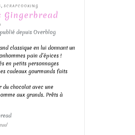
,
S
SCRAPCOOKING
s Gingerbread
4
 publié depuis Overblog
rand classique en lui donnant un
bonhommes pain d’épices !
és en petits personnages
 les cadeaux gourmands faits
r du chocolat avec une
s comme aux grands. Prêts à
ead