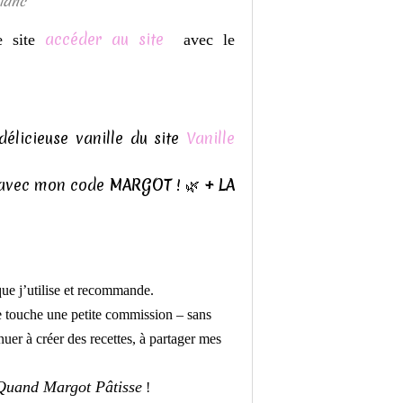
lanc
accéder au site
le site
avec le
délicieuse vanille du site
Vanille
e avec mon code
MARGOT
! 🌿
+ LA
que j’utilise et recommande.
e touche une petite commission – sans
uer à créer des recettes, à partager mes
Quand Margot Pâtisse
!