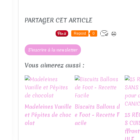
PARTAGER CET ARTICLE
Repost
0
S'inscrire à la newsletter
Vous aimerez aussi :
Madeleines Vanille
Biscuits Ballons d
et Pépites de choc
e Foot - Recette F
15 RE
olat
acile
S CUI
ffron
ULE