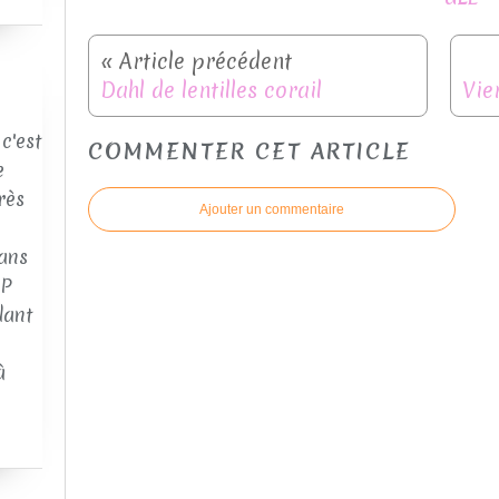
Dahl de lentilles corail
c'est
COMMENTER CET ARTICLE
e
rès
Ajouter un commentaire
ans
AP
dant
à