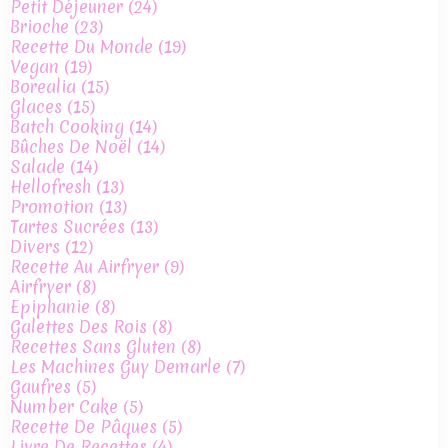
Petit Déjeuner
(24)
Brioche
(23)
Recette Du Monde
(19)
Vegan
(19)
Borealia
(15)
Glaces
(15)
Batch Cooking
(14)
Bûches De Noël
(14)
Salade
(14)
Hellofresh
(13)
Promotion
(13)
Tartes Sucrées
(13)
Divers
(12)
Recette Au Airfryer
(9)
Airfryer
(8)
Epiphanie
(8)
Galettes Des Rois
(8)
Recettes Sans Gluten
(8)
Les Machines Guy Demarle
(7)
Gaufres
(5)
Number Cake
(5)
Recette De Pâques
(5)
Livre De Recettes
(4)