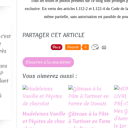
Tous les textes et photos présents sur ce blog sont protégés 
exclusive. En vertu des articles L112-2 et L122-4 du Code de la 
même partielle, sans autorisation est passible de pou
PARTAGER CET ARTICLE
c'est
e
Repost
0
rès
S'inscrire à la newsletter
ans
AP
Vous aimerez aussi :
dant
à
Madeleines Vanille
Gâteaux à la Pâte
et Pépites de choc
à Tartiner en Form