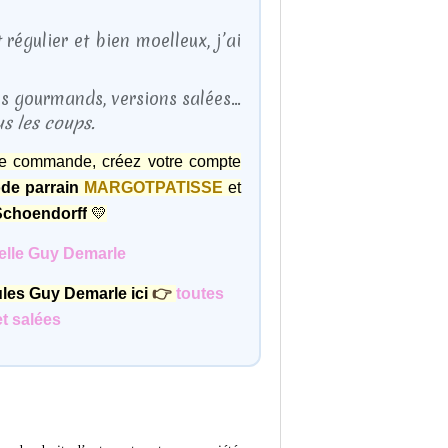
régulier et bien moelleux, j’ai
kes gourmands, versions salées…
us les coups.
re commande, créez votre compte
de parrain
MARGOTPATISSE
et
 Schoendorff
💛
ielle Guy Demarle
les Guy Demarle ici
👉
toutes
et salées