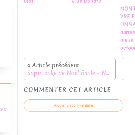
olat
e de Donuts
MON 
VRE E
OMMA
ourma
omne a
octobr
Sapin cake de Noël facile – Number Cake vanille & fleur d’oranger
COMMENTER CET ARTICLE
Ajouter un commentaire
mes