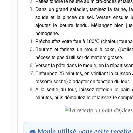
Faites fondre le beurre au micro-ondes et laiss
Dans un grand saladier, tamisez la farine, l
soude et la pincée de sel. Versez ensuite le
ajoutez le beurre fondu. Mélangez bien jusq
homogène.
Préchauffez votre four à 180°C (chaleur tourna
Beurrez et farinez un moule à cake, (j'utili
nécessite pas d'utiliser de matière grasse.
Versez la pâte dans le moule, en la répartissant
Enfournez 25 minutes, en vérifiant la cuisson 
ressortir sèche) à adapter en fonction du four.
A la sortie du four, laissez refroidir le pa
minutes, puis démoulez-le et laissez-le complèt
🧁 Moule utilisé pour cette recette