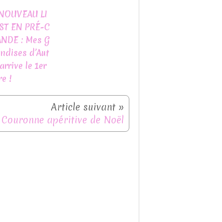
NOUVEAU LI
ST EN PRÉ-C
NDE : Mes G
ndises d’Aut
rrive le 1er
e !
Couronne apéritive de Noël