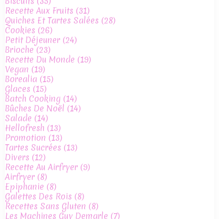
Biscuits
(35)
Recette Aux Fruits
(31)
Quiches Et Tartes Salées
(28)
Cookies
(26)
Petit Déjeuner
(24)
Brioche
(23)
Recette Du Monde
(19)
Vegan
(19)
Borealia
(15)
Glaces
(15)
Batch Cooking
(14)
Bûches De Noël
(14)
Salade
(14)
Hellofresh
(13)
Promotion
(13)
Tartes Sucrées
(13)
Divers
(12)
Recette Au Airfryer
(9)
Airfryer
(8)
Epiphanie
(8)
Galettes Des Rois
(8)
Recettes Sans Gluten
(8)
Les Machines Guy Demarle
(7)