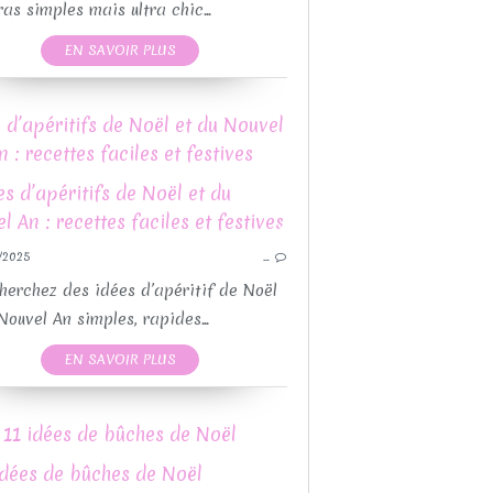
QUICHES ET TARTES SALÉES
ras simples mais ultra chic...
RECETTE FIN D'ANNÉE
EN SAVOIR PLUS
RECETTE FÊTES DE FIN D'ANNÉE
RECETTES AVEC OU SANS THEMOMIX
 d’apéritifs de Noël et du Nouvel
CETTES MOULES GUY DEMARLE
n : recettes faciles et festives
GUY DEMARLE
GÂTEAU
PO
/2025
…
CETTES MOULES GUY DEMARLE
RECETTE FÊTES DE
RECETTES PAR MOULES
RECETTE
herchez des idées d’apéritif de Noël
RECETTES SANS GLUTEN
RECETTES MOULES 
Nouvel An simples, rapides...
RECETTES SUCRÉES
RECETTE
EN SAVOIR PLUS
REC
11 idées de bûches de Noël
BÛC