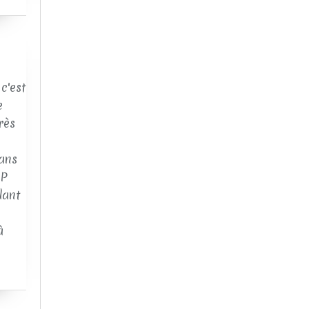
c'est
e
rès
ans
AP
dant
à