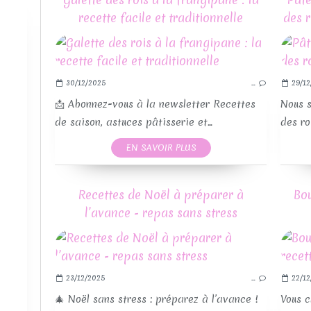
recette facile et traditionnelle
des r
30/12/2025
…
29/12
📩 Abonnez-vous à la newsletter Recettes
Nous s
de saison, astuces pâtisserie et...
des roi
EN SAVOIR PLUS
Recettes de Noël à préparer à
Bou
l’avance - repas sans stress
23/12/2025
…
22/12
🎄 Noël sans stress : préparez à l’avance !
Vous c