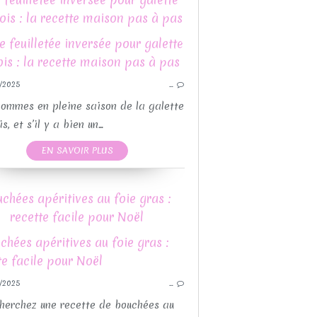
ois : la recette maison pas à pas
EPIPHANIE
GOÛTERS
/2025
…
GÂTEAU
GALET
RECETTES SUCRÉES
RECET
ommes en pleine saison de la galette
GALETTES DES ROIS
s, et s’il y a bien un...
THERMOMIX
EN SAVOIR PLUS
chées apéritives au foie gras :
recette facile pour Noël
GUY DEMARLE
PO
LÉGUMES
REC
/2025
…
NOËL
RECETTE FÊTES DE
POUR L'APÉRITIF
RECETTE
herchez une recette de bouchées au