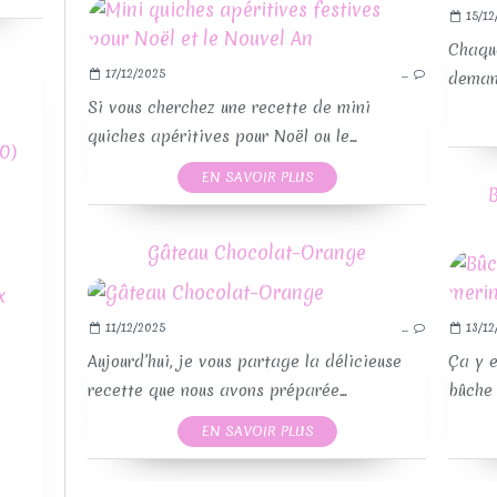
15/12
Chaqu
17/12/2025
…
demand
Si vous cherchez une recette de mini
quiches apéritives pour Noël ou le...
0)
EN SAVOIR PLUS
RE
Gâteau Chocolat–Orange
x
11/12/2025
…
13/12
Aujourd’hui, je vous partage la délicieuse
Ça y e
recette que nous avons préparée...
bûche 
EN SAVOIR PLUS