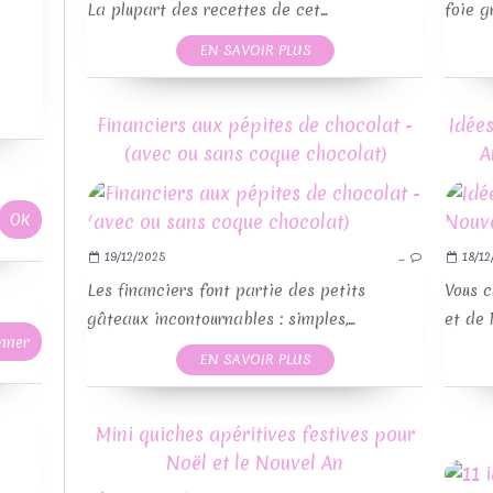
La plupart des recettes de cet...
foie g
EN SAVOIR PLUS
Financiers aux pépites de chocolat -
Idées
RE
(avec ou sans coque chocolat)
A
19/12/2025
…
18/12
RE
Les financiers font partie des petits
Vous c
gâteaux incontournables : simples,...
et de 
EN SAVOIR PLUS
Mini quiches apéritives festives pour
Noël et le Nouvel An