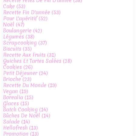
Recette Fêtes De Fin D'année
(58)
Cake
(53)
Recette Fin D'année
(53)
Pour L'apéritif
(52)
Noël
(47)
Boulangerie
(42)
Légumes
(38)
Scrapcooking
(37)
Biscuits
(35)
Recette Aux Fruits
(31)
Quiches Et Tartes Salées
(28)
Cookies
(26)
Petit Déjeuner
(24)
Brioche
(23)
Recette Du Monde
(19)
Vegan
(19)
Borealia
(15)
Glaces
(15)
Batch Cooking
(14)
Bûches De Noël
(14)
Salade
(14)
Hellofresh
(13)
Promotion
(13)