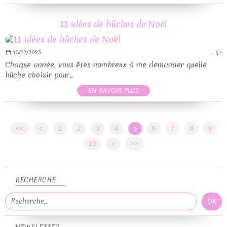
11 idées de bûches de Noël
15/12/2025
…
Chaque année, vous êtes nombreux à me demander quelle
bûche choisir pour...
EN SAVOIR PLUS
<<
<
1
2
3
4
5
6
7
8
9
10
>
>>
RECHERCHE