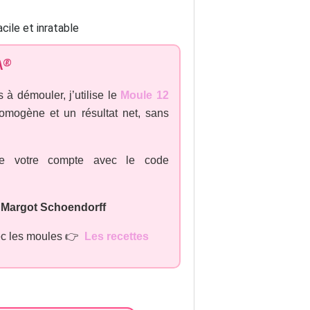
A®
s à démouler, j’utilise le
Moule 12
homogène et un résultat net, sans
e votre compte avec le code
:
Margot Schoendorff
vec les moules 👉
Les recettes