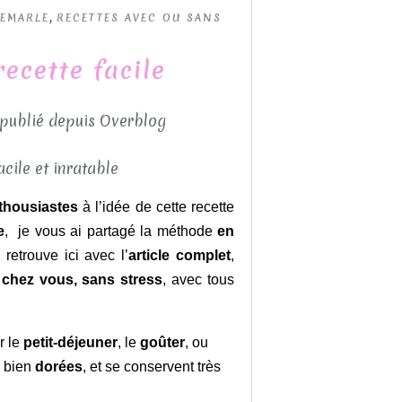
,
DEMARLE
RECETTES AVEC OU SANS
recette facile
 publié depuis Overblog
nthousiastes
à l’idée de cette recette
e
, je vous ai partagé la méthode
en
retrouve ici avec l’
article complet
,
e
chez vous, sans stress
, avec tous
r le
petit-déjeuner
, le
goûter
, ou
, bien
dorées
, et se conservent très