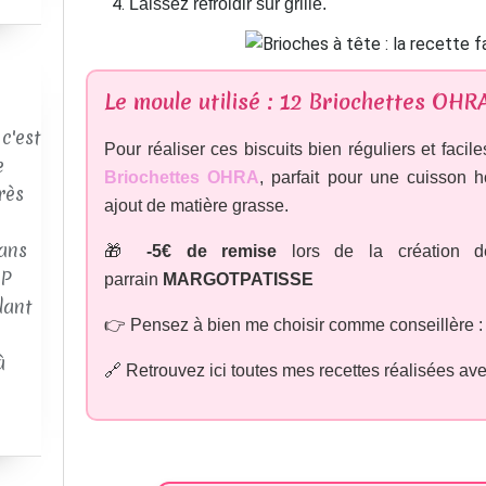
Laissez refroidir sur grille.
Le moule utilisé : 12 Briochettes
OHR
c'est
Pour réaliser ces biscuits bien réguliers et facile
e
Briochettes OHRA
, parfait pour une cuisson 
rès
ajout de matière grasse.
ans
🎁
-5€ de remise
lors de la création d
AP
parrain
MARGOTPATISSE
dant
👉 Pensez à bien me choisir comme conseillère 
à
🔗 Retrouvez ici toutes mes recettes réalisées a