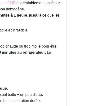
ettes OHRA
, préalablement posé sur
son homogène.
nutes à 1 heure
, jusqu’à ce que les
trop chaude ou trop molle pour être
0 minutes au réfrigérateur
. Le
ique
.
œuf battu + un peu d'eau.
ne belle coloration dorée.