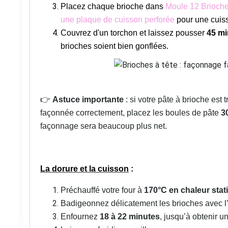
Placez chaque brioche dans
Moule 12 Brioch
une plaque de cuisson perforée
pour une cuis
Couvrez d'un torchon et laissez pousser
45 mi
brioches soient bien gonflées.
👉
Astuce importante
: si votre pâte à brioche est 
façonnée correctement, placez les boules de pâte
3
façonnage sera beaucoup plus net.
La dorure et la cuisson
:
Préchauffé votre four à
170°C en chaleur stat
Badigeonnez délicatement les brioches avec l’
Enfournez
18 à 22 minutes
, jusqu’à obtenir u