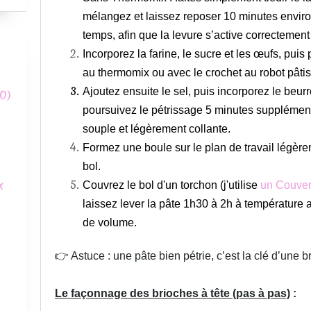
mélangez et laissez reposer 10 minutes envir
temps, afin que la levure s’active correctement
Incorporez la farine, le sucre et les œufs, pui
au thermomix ou avec le crochet au robot pâtiss
Ajoutez ensuite le sel, puis incorporez le be
0)
poursuivez le pétrissage 5 minutes supplémenta
souple et légèrement collante.
Formez une boule sur le plan de travail légère
bol.
x
Couvrez le bol d'un torchon (j'utilise
un Couver
laissez lever la pâte 1h30 à 2h à température 
de volume.
👉 Astuce : une pâte bien pétrie, c’est la clé d’une br
Le façonnage des brioches à tête (pas à pas)
: