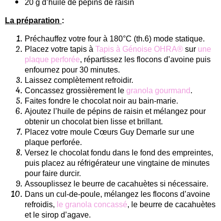
20 g d’huile de pépins de raisin
La préparation
:
Préchauffez votre four à 180°C (th.6) mode statique.
Placez votre tapis à
Tapis à Génoise OHRA®
sur
une
plaque perforée
, répartissez les flocons d’avoine puis
enfournez pour 30 minutes.
Laissez complètement refroidir.
Concassez grossièrement le
granola gourmand
.
Faites fondre le chocolat noir au bain-marie.
Ajoutez l’huile de pépins de raisin et mélangez pour
obtenir un chocolat bien lisse et brillant.
Placez votre moule Cœurs Guy Demarle sur une
plaque perforée.
Versez le chocolat fondu dans le fond des empreintes,
puis placez au réfrigérateur une vingtaine de minutes
pour faire durcir.
Assouplissez le beurre de cacahuètes si nécessaire.
Dans un cul-de-poule, mélangez les flocons d’avoine
refroidis,
le granola concassé
, le beurre de cacahuètes
et le sirop d’agave.