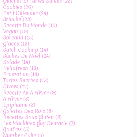
Quiches Et Tartes Salées
(28)
Cookies
(26)
Petit Déjeuner
(24)
Brioche
(23)
Recette Du Monde
(19)
Vegan
(19)
Borealia
(15)
Glaces
(15)
Batch Cooking
(14)
Bûches De Noël
(14)
Salade
(14)
Hellofresh
(13)
Promotion
(13)
Tartes Sucrées
(13)
Divers
(12)
Recette Au Airfryer
(9)
Airfryer
(8)
Epiphanie
(8)
Galettes Des Rois
(8)
Recettes Sans Gluten
(8)
Les Machines Guy Demarle
(7)
Gaufres
(5)
Number Cake
(5)