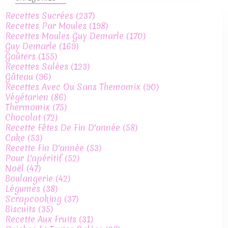
Recettes Sucrées
(237)
Recettes Par Moules
(198)
Recettes Moules Guy Demarle
(170)
Guy Demarle
(169)
Goûters
(155)
Recettes Salées
(123)
Gâteau
(96)
Recettes Avec Ou Sans Themomix
(90)
Végétarien
(86)
Thermomix
(75)
Chocolat
(72)
Recette Fêtes De Fin D'année
(58)
Cake
(53)
Recette Fin D'année
(53)
Pour L'apéritif
(52)
Noël
(47)
Boulangerie
(42)
Légumes
(38)
Scrapcooking
(37)
Biscuits
(35)
Recette Aux Fruits
(31)