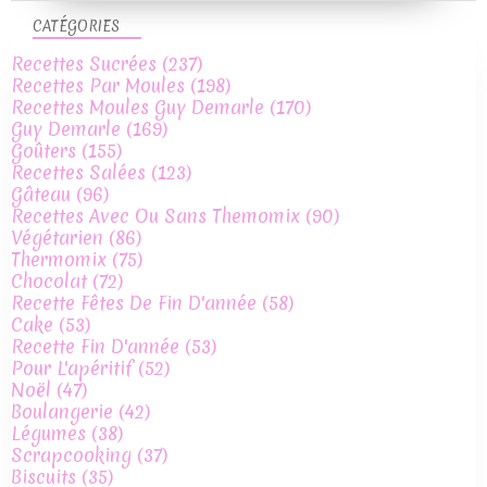
CATÉGORIES
Recettes Sucrées
(237)
Recettes Par Moules
(198)
Recettes Moules Guy Demarle
(170)
Guy Demarle
(169)
Goûters
(155)
Recettes Salées
(123)
Gâteau
(96)
Recettes Avec Ou Sans Themomix
(90)
Végétarien
(86)
Thermomix
(75)
Chocolat
(72)
Recette Fêtes De Fin D'année
(58)
Cake
(53)
Recette Fin D'année
(53)
Pour L'apéritif
(52)
Noël
(47)
Boulangerie
(42)
Légumes
(38)
Scrapcooking
(37)
Biscuits
(35)