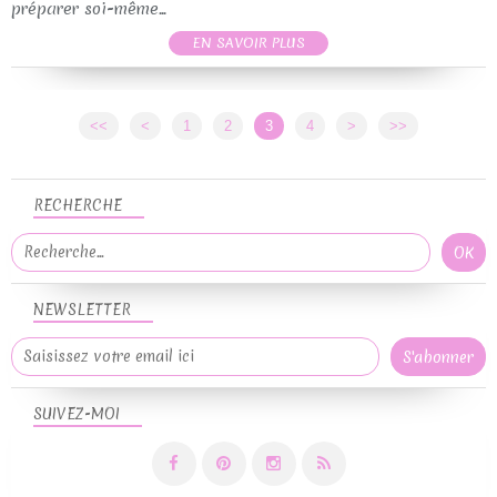
préparer soi-même...
EN SAVOIR PLUS
<<
<
1
2
3
4
>
>>
RECHERCHE
NEWSLETTER
SUIVEZ-MOI