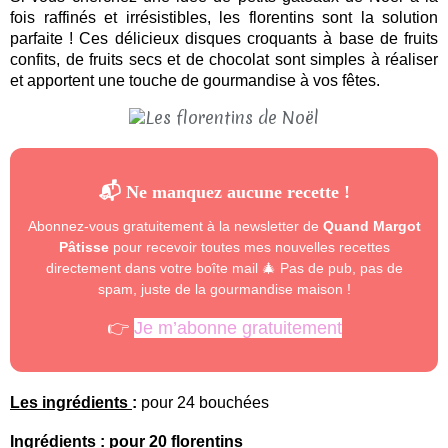
fois raffinés et irrésistibles, les florentins sont la solution
parfaite ! Ces délicieux disques croquants à base de fruits
confits, de fruits secs et de chocolat sont simples à réaliser
et apportent une touche de gourmandise à vos fêtes.
📬 Ne manquez aucune recette !
Abonnez-vous gratuitement à la newsletter de
Quand Margot
Pâtisse
pour recevoir toutes mes nouvelles recettes
directement dans votre boîte mail 🎄 Pas de pub, pas de
spam, juste de la gourmandise maison !
👉
Je m’abonne gratuitement
Les ingrédients
:
pour 24 bouchées
Ingrédients
: pour 20 florentins