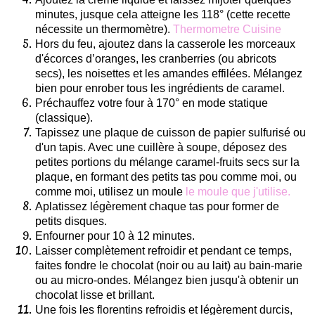
minutes, jusque cela atteigne les 118° (cette recette
nécessite un thermomètre).
Thermometre Cuisine
Hors du feu, ajoutez dans la casserole les morceaux
d'écorces d’oranges, les cranberries (ou abricots
secs), les noisettes et les amandes effilées. Mélangez
bien pour enrober tous les ingrédients de caramel.
Préchauffez votre four à 170° en mode statique
(
classique).
Tapissez une plaque de cuisson de papier sulfurisé ou
d'un tapis. Avec une cuillère à soupe, déposez des
petites portions du mélange caramel-fruits secs sur la
plaque, en formant des petits tas pou comme moi, ou
comme moi, utilisez un moule
le moule que j'utilise.
Aplatissez légèrement chaque tas pour former de
petits disques.
Enfourner pour 10 à 12 minutes.
Laisser complètement refroidir et pendant ce temps,
faites fondre le chocolat (noir ou au lait) au bain-marie
ou au micro-ondes. Mélangez bien jusqu'à obtenir un
chocolat lisse et brillant.
Une fois les florentins refroidis et légèrement durcis,