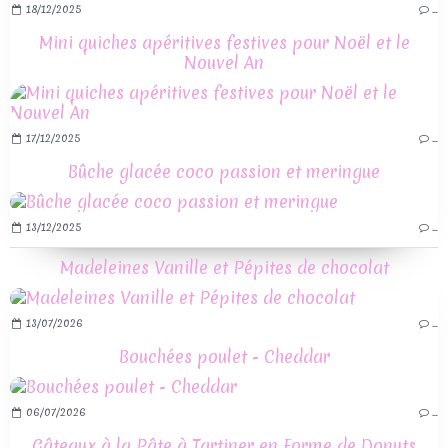
18/12/2025
…
Mini quiches apéritives festives pour Noël et le
Nouvel An
17/12/2025
…
Bûche glacée coco passion et meringue
13/12/2025
…
Madeleines Vanille et Pépites de chocolat
13/07/2026
…
Bouchées poulet - Cheddar
06/07/2026
…
Gâteaux à la Pâte à Tartiner en Forme de Donuts