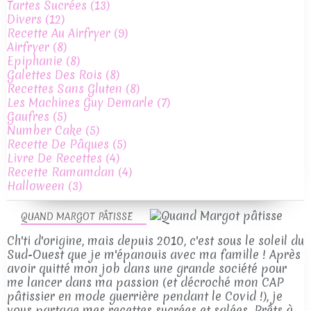
Tartes Sucrées
(13)
Divers
(12)
Recette Au Airfryer
(9)
Airfryer
(8)
Epiphanie
(8)
Galettes Des Rois
(8)
Recettes Sans Gluten
(8)
Les Machines Guy Demarle
(7)
Gaufres
(5)
Number Cake
(5)
Recette De Pâques
(5)
Livre De Recettes
(4)
Recette Ramamdan
(4)
Halloween
(3)
QUAND MARGOT PÂTISSE
Ch'ti d'origine, mais depuis 2010, c'est sous le soleil du
Sud-Ouest que je m'épanouis avec ma famille ! Après
avoir quitté mon job dans une grande société pour
me lancer dans ma passion (et décroché mon CAP
pâtissier en mode guerrière pendant le Covid !), je
vous partage mes recettes sucrées et salées. Prêts à