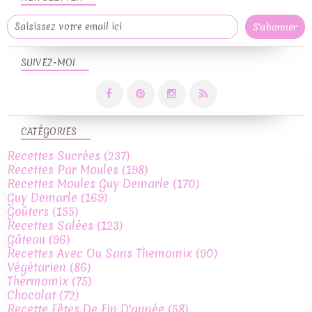
SUIVEZ-MOI
CATÉGORIES
Recettes Sucrées
(237)
Recettes Par Moules
(198)
Recettes Moules Guy Demarle
(170)
Guy Demarle
(169)
Goûters
(155)
Recettes Salées
(123)
Gâteau
(96)
Recettes Avec Ou Sans Themomix
(90)
Végétarien
(86)
Thermomix
(75)
Chocolat
(72)
Recette Fêtes De Fin D'année
(58)