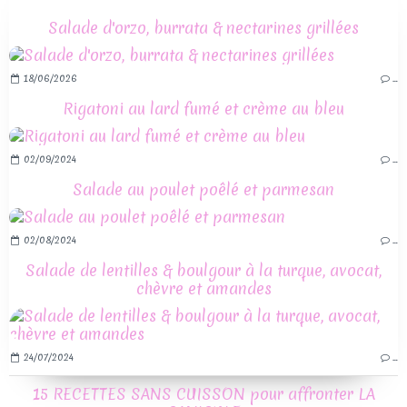
Salade d'orzo, burrata & nectarines grillées
18/06/2026
…
Rigatoni au lard fumé et crème au bleu
02/09/2024
…
Salade au poulet poêlé et parmesan
02/08/2024
…
Salade de lentilles & boulgour à la turque, avocat,
chèvre et amandes
24/07/2024
…
15 RECETTES SANS CUISSON pour affronter LA