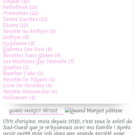
Salade
(14)
Hellofresh
(13)
Promotion
(13)
Tartes Sucrées
(13)
Divers
(12)
Recette Au Airfryer
(9)
Airfryer
(8)
Epiphanie
(8)
Galettes Des Rois
(8)
Recettes Sans Gluten
(8)
Les Machines Guy Demarle
(7)
Gaufres
(5)
Number Cake
(5)
Recette De Pâques
(5)
Livre De Recettes
(4)
Recette Ramamdan
(4)
Halloween
(3)
QUAND MARGOT PÂTISSE
Ch'ti d'origine, mais depuis 2010, c'est sous le soleil du
Sud-Ouest que je m'épanouis avec ma famille ! Après
avoir quitté mon job dans une grande société pour