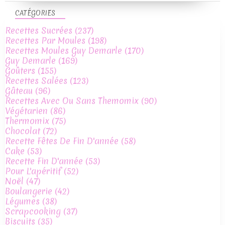
CATÉGORIES
Recettes Sucrées
(237)
Recettes Par Moules
(198)
Recettes Moules Guy Demarle
(170)
Guy Demarle
(169)
Goûters
(155)
Recettes Salées
(123)
Gâteau
(96)
Recettes Avec Ou Sans Themomix
(90)
Végétarien
(86)
Thermomix
(75)
Chocolat
(72)
Recette Fêtes De Fin D'année
(58)
Cake
(53)
Recette Fin D'année
(53)
Pour L'apéritif
(52)
Noël
(47)
Boulangerie
(42)
Légumes
(38)
Scrapcooking
(37)
Biscuits
(35)