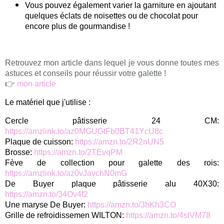
Vous pouvez également varier la garniture en ajoutant
quelques éclats de noisettes ou de chocolat pour
encore plus de gourmandise !
Retrouvez mon article dans lequel je vous donne toutes mes
astuces et conseils pour réussir votre galette !
👉
mon article
Le matériel que j'utilise :
Cercle pâtisserie 24 CM:
https://amzlink.to/az0MGUGtFb0BT41YcU8c
Plaque de cuisson:
https://amzn.to/2R2nUN5
Brosse:
https://amzn.to/2TEvqPM
Fève de collection pour galette des rois:
https://amzlink.to/az0vJavchN0mG
De Buyer plaque pâtisserie alu 40X30:
https://amzn.to/34Ov4f2
Une maryse De Buyer:
https://amzn.to/3hKh3CO
Grille de refroidissemen WILTON:
https://amzn.to/4slVM78