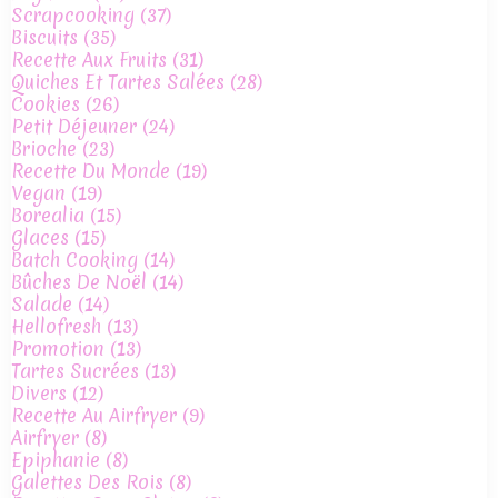
Scrapcooking
(37)
Biscuits
(35)
Recette Aux Fruits
(31)
Quiches Et Tartes Salées
(28)
Cookies
(26)
Petit Déjeuner
(24)
Brioche
(23)
Recette Du Monde
(19)
Vegan
(19)
Borealia
(15)
Glaces
(15)
Batch Cooking
(14)
Bûches De Noël
(14)
Salade
(14)
Hellofresh
(13)
Promotion
(13)
Tartes Sucrées
(13)
Divers
(12)
Recette Au Airfryer
(9)
Airfryer
(8)
Epiphanie
(8)
Galettes Des Rois
(8)