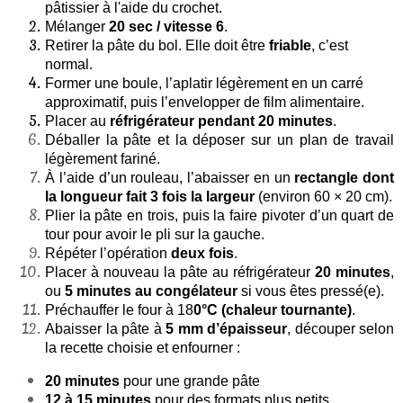
pâtissier à l'aide du crochet.
Mélanger
20 sec / vitesse 6
.
Retirer la pâte du bol. Elle doit être
friable
, c’est
normal.
Former une boule, l’aplatir légèrement en un carré
approximatif, puis l’envelopper de film alimentaire.
Placer au
réfrigérateur pendant 20 minutes
.
Déballer la pâte et la déposer sur un plan de travail
légèrement fariné.
À l’aide d’un rouleau, l’abaisser en un
rectangle dont
la longueur fait 3 fois la largeur
(environ 60 × 20 cm).
Plier la pâte en trois, puis la faire pivoter d’un quart de
tour pour avoir le pli sur la gauche.
Répéter l’opération
deux fois
.
Placer à nouveau la pâte au réfrigérateur
20 minutes
,
ou
5 minutes au congélateur
si vous êtes pressé(e).
Préchauffer le four à 18
0°C (chaleur tournante)
.
Abaisser la pâte à
5 mm d’épaisseur
, découper selon
la recette choisie et enfourner :
20 minutes
pour une grande pâte
12 à 15 minutes
pour des formats plus petits.