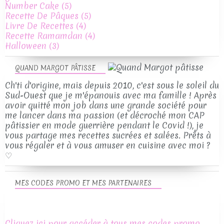
Number Cake
(5)
Recette De Pâques
(5)
Livre De Recettes
(4)
Recette Ramamdan
(4)
Halloween
(3)
QUAND MARGOT PÂTISSE
Ch'ti d'origine, mais depuis 2010, c'est sous le soleil du
Sud-Ouest que je m'épanouis avec ma famille ! Après
avoir quitté mon job dans une grande société pour
me lancer dans ma passion (et décroché mon CAP
pâtissier en mode guerrière pendant le Covid !), je
vous partage mes recettes sucrées et salées. Prêts à
vous régaler et à vous amuser en cuisine avec moi ?
♡
MES CODES PROMO ET MES PARTENAIRES
Cliquez ici pour accéder à tous mes codes promo