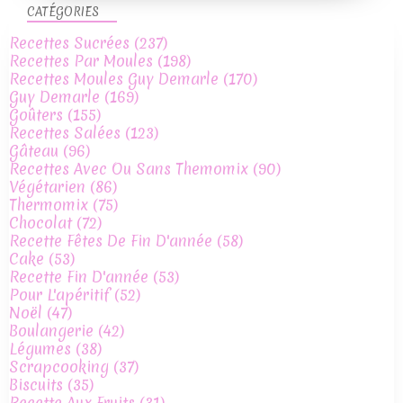
CATÉGORIES
Recettes Sucrées
(237)
Recettes Par Moules
(198)
Recettes Moules Guy Demarle
(170)
Guy Demarle
(169)
Goûters
(155)
Recettes Salées
(123)
Gâteau
(96)
Recettes Avec Ou Sans Themomix
(90)
Végétarien
(86)
Thermomix
(75)
Chocolat
(72)
Recette Fêtes De Fin D'année
(58)
Cake
(53)
Recette Fin D'année
(53)
Pour L'apéritif
(52)
Noël
(47)
Boulangerie
(42)
Légumes
(38)
Scrapcooking
(37)
Biscuits
(35)
Recette Aux Fruits
(31)