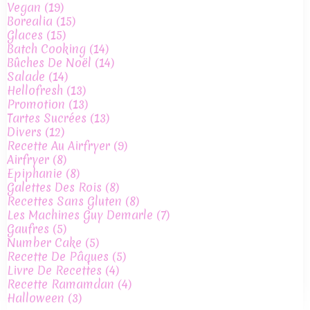
Vegan
(19)
Borealia
(15)
Glaces
(15)
Batch Cooking
(14)
Bûches De Noël
(14)
Salade
(14)
Hellofresh
(13)
Promotion
(13)
Tartes Sucrées
(13)
Divers
(12)
Recette Au Airfryer
(9)
Airfryer
(8)
Epiphanie
(8)
Galettes Des Rois
(8)
Recettes Sans Gluten
(8)
Les Machines Guy Demarle
(7)
Gaufres
(5)
Number Cake
(5)
Recette De Pâques
(5)
Livre De Recettes
(4)
Recette Ramamdan
(4)
Halloween
(3)