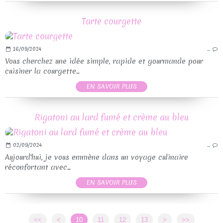
Tarte courgette
16/09/2024
…
Vous cherchez une idée simple, rapide et gourmande pour
cuisiner la courgette...
EN SAVOIR PLUS
Rigatoni au lard fumé et crème au bleu
02/09/2024
…
Aujourd'hui, je vous emmène dans un voyage culinaire
réconfortant avec...
EN SAVOIR PLUS
<<
<
10
11
12
13
>
>>