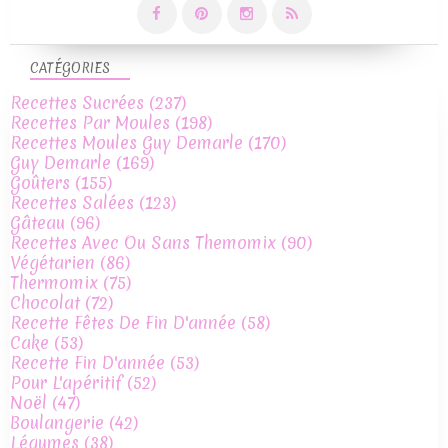
CATÉGORIES
Recettes Sucrées
(237)
Recettes Par Moules
(198)
Recettes Moules Guy Demarle
(170)
Guy Demarle
(169)
Goûters
(155)
Recettes Salées
(123)
Gâteau
(96)
Recettes Avec Ou Sans Themomix
(90)
Végétarien
(86)
Thermomix
(75)
Chocolat
(72)
Recette Fêtes De Fin D'année
(58)
Cake
(53)
Recette Fin D'année
(53)
Pour L'apéritif
(52)
Noël
(47)
Boulangerie
(42)
Légumes
(38)