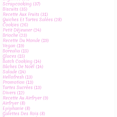
Scrapcooking
(37)
Biscuits
(35)
Recette Aux Fruits
(31)
Quiches Et Tartes Salées
(28)
Cookies
(26)
Petit Déjeuner
(24)
Brioche
(23)
Recette Du Monde
(19)
Vegan
(19)
Borealia
(15)
Glaces
(15)
Batch Cooking
(14)
Bûches De Noël
(14)
Salade
(14)
Hellofresh
(13)
Promotion
(13)
Tartes Sucrées
(13)
Divers
(12)
Recette Au Airfryer
(9)
Airfryer
(8)
Epiphanie
(8)
Galettes Des Rois
(8)