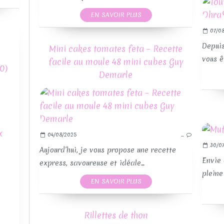
EN SAVOIR PLUS
07/08
Depuis
Mini cakes tomates feta – Recette
RE
vous ê
facile au moule 48 mini cubes Guy
0)
Demarle
RE
x
04/08/2025
…
30/07
Aujourd’hui, je vous propose une recette
Envie 
express, savoureuse et idéale...
pleine
EN SAVOIR PLUS
Rillettes de thon