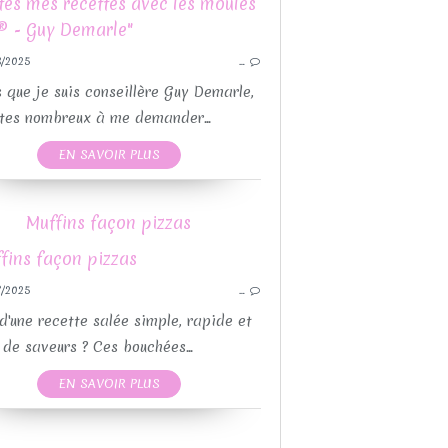
THERMOMIX
RECET
VÉGÉTARIEN
/2025
…
RECETTES MOULES 
RECETTES SALÉES
RECET
 que je suis conseillère Guy Demarle,
CETTES MOULES GUY DEMARLE
REC
tes nombreux à me demander...
EN SAVOIR PLUS
GUY DEMARLE
PO
Muffins façon pizzas
POUR L'APÉRITIF
QUICHES ET T
CETTES MOULES GUY DEMARLE
PO
RECETTES PAR MOULES
/2025
…
RECETTES MOULES 
RECETTES SALÉES
RECETTE
d'une recette salée simple, rapide et
REC
 de saveurs ? Ces bouchées...
EN SAVOIR PLUS