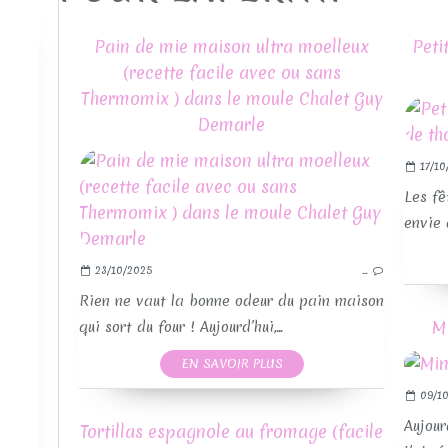
Pain de mie maison ultra moelleux
Peti
(recette facile avec ou sans
Thermomix ) dans le moule Chalet Guy
Demarle
17/10
Les fê
envie 
23/10/2025
…
Rien ne vaut la bonne odeur du pain maison
M
qui sort du four ! Aujourd’hui,...
RE
EN SAVOIR PLUS
09/10
Aujour
Tortillas espagnole au fromage (facile