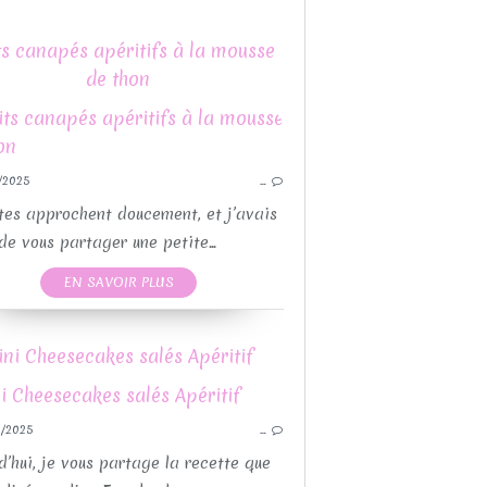
ts canapés apéritifs à la mousse
de thon
RECETTE
/2025
…
BOULANGERIE
RECETTE FÊTES DE
GUY DEMARLE
RECETTES MOULES 
tes approchent doucement, et j’avais
PETIT DÉJEUNER
RECETTE
de vous partager une petite...
POUR L'APÉRITIF
REC
EN SAVOIR PLUS
RECETTE FIN D'ANNÉE
PO
RECETTE FÊTES DE FIN D'ANNÉE
ini Cheesecakes salés Apéritif
RECETTES AVEC OU SANS THEMOMIX
CETTES MOULES GUY DEMARLE
RECETTES PAR MOULES
/2025
…
PO
d’hui, je vous partage la recette que