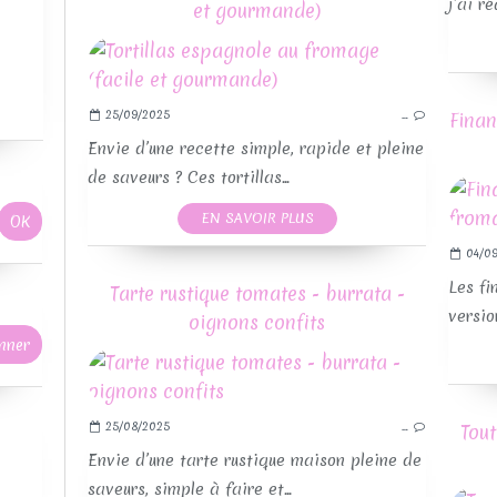
j’ai r
et gourmande)
25/09/2025
…
Finan
RE
Envie d’une recette simple, rapide et pleine
de saveurs ? Ces tortillas...
EN SAVOIR PLUS
04/09
Les fi
Tarte rustique tomates - burrata -
versio
oignons confits
25/08/2025
…
Tout
Envie d’une tarte rustique maison pleine de
saveurs, simple à faire et...