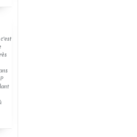
c'est
e
rès
ans
AP
dant
à