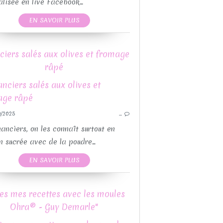
RECETTE
éalisée en live Facebook...
RECETTE FÊTES DE
EN SAVOIR PLUS
GUY DEMARLE
RECETTES MOULES 
RECETTES PAR MOULES
RECETTE
ciers salés aux olives et fromage
CETTES MOULES GUY DEMARLE
REC
râpé
POUR L'APÉRITIF
LÉGUMES
RECETTES SALÉES
PO
/2025
…
RECETTES MOULES 
RECETTE
nanciers, on les connaît surtout en
REC
n sucrée avec de la poudre...
EN SAVOIR PLUS
GUY DEMARLE
LÉGUMES
es mes recettes avec les moules
POUR L'APÉRITIF
QUICHES ET TARTES SALÉES
Ohra® - Guy Demarle"
RECETTES AVEC OU SANS THEMOMIX