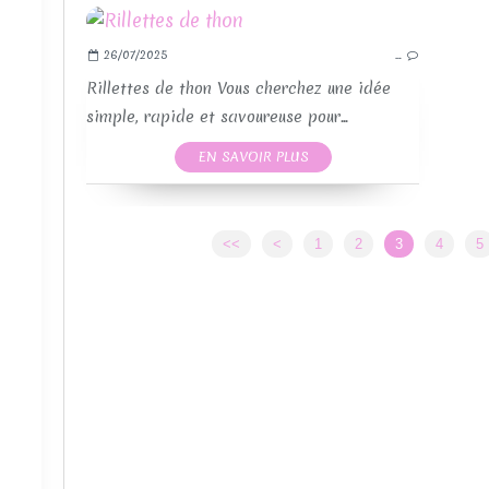
26/07/2025
…
RE
Rillettes de thon Vous cherchez une idée
simple, rapide et savoureuse pour...
EN SAVOIR PLUS
<<
<
1
2
3
4
5