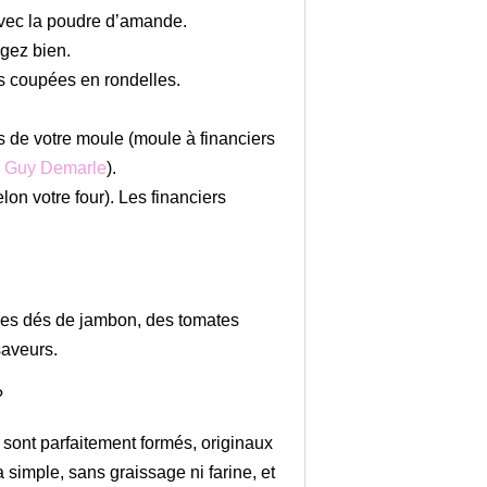
avec la poudre d’amande.
ngez bien.
es coupées en rondelles.
s de votre moule (moule à financiers
ts Guy Demarle
).
on votre four). Les financiers
 des dés de jambon, des tomates
saveurs.
?
 sont parfaitement formés, originaux
 simple, sans graissage ni farine, et