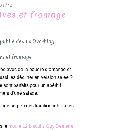
SALÉES
lives et fromage
5
 publié depuis Overblog
ucrée avec de la poudre d’amande et
ssi les décliner en version salée ?
 sont parfaits pour un apéritif
ment d’une salade.
change un peu des traditionnels cakes
ns le
moule 12 biscuits Guy Demarle
,