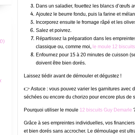
Dans un saladier, fouettez les blancs d’œufs 
Ajoutez le beurre fondu, puis la farine et méla
Incorporez ensuite le fromage râpé et les oliv
Salez et poivrez.
Répartissez la préparation dans les empreinte
0)
classique ou, comme moi,
le moule 12 biscui
Enfournez pour 15 à 20 minutes de cuisson (sel
doivent être bien dorés.
Laissez tiédir avant de démouler et dégustez !
x
👉 Astuce : vous pouvez varier les garnitures avec
séchées ou encore du chorizo pour encore plus de 
Pourquoi utiliser le moule
12 biscuits Guy Demarle
Grâce à ses empreintes individuelles, vos financiers
et bien dorés sans accrocher. Le démoulage est ultra