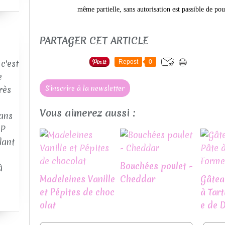
même partielle, sans autorisation est passible de pou
PARTAGER CET ARTICLE
c'est
Repost
0
e
rès
S'inscrire à la newsletter
Vous aimerez aussi :
ans
AP
dant
Bouchées poulet -
à
Madeleines Vanille
Cheddar
Gâtea
et Pépites de choc
à Tart
olat
e de 