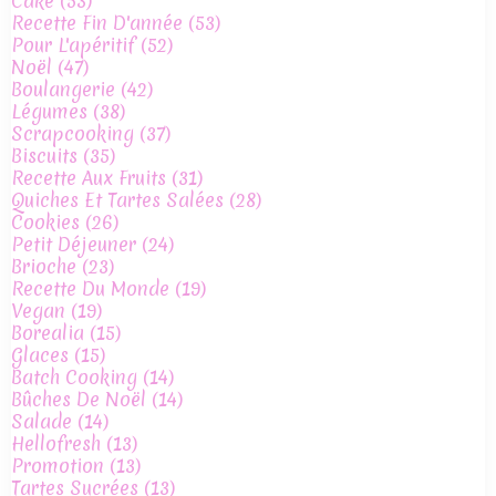
Cake
(53)
Recette Fin D'année
(53)
Pour L'apéritif
(52)
Noël
(47)
Boulangerie
(42)
Légumes
(38)
Scrapcooking
(37)
Biscuits
(35)
Recette Aux Fruits
(31)
Quiches Et Tartes Salées
(28)
Cookies
(26)
Petit Déjeuner
(24)
Brioche
(23)
Recette Du Monde
(19)
Vegan
(19)
Borealia
(15)
Glaces
(15)
Batch Cooking
(14)
Bûches De Noël
(14)
Salade
(14)
Hellofresh
(13)
Promotion
(13)
Tartes Sucrées
(13)