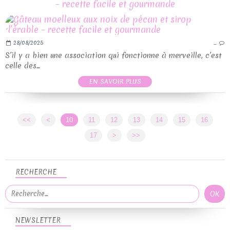
– recette facile et gourmande
28/08/2025
…
S’il y a bien une association qui fonctionne à merveille, c’est
celle des...
EN SAVOIR PLUS
<<
<
10
11
12
13
14
15
16
17
>
>>
RECHERCHE
NEWSLETTER