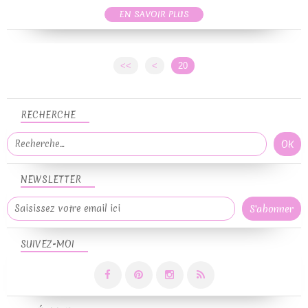
EN SAVOIR PLUS
<<
<
10
20
RECHERCHE
NEWSLETTER
SUIVEZ-MOI