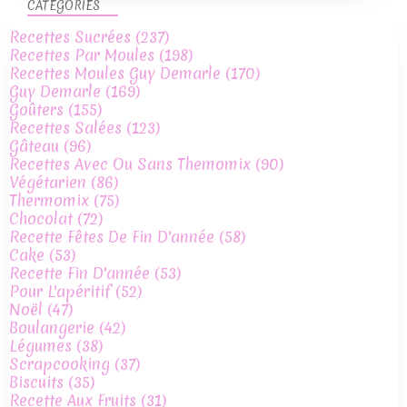
CATÉGORIES
Recettes Sucrées
(237)
Recettes Par Moules
(198)
Recettes Moules Guy Demarle
(170)
Guy Demarle
(169)
Goûters
(155)
Recettes Salées
(123)
Gâteau
(96)
Recettes Avec Ou Sans Themomix
(90)
Végétarien
(86)
Thermomix
(75)
Chocolat
(72)
Recette Fêtes De Fin D'année
(58)
Cake
(53)
Recette Fin D'année
(53)
Pour L'apéritif
(52)
Noël
(47)
Boulangerie
(42)
Légumes
(38)
Scrapcooking
(37)
Biscuits
(35)
Recette Aux Fruits
(31)