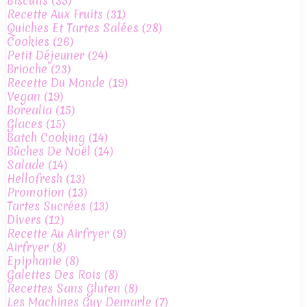
Biscuits
(35)
Recette Aux Fruits
(31)
Quiches Et Tartes Salées
(28)
Cookies
(26)
Petit Déjeuner
(24)
Brioche
(23)
Recette Du Monde
(19)
Vegan
(19)
Borealia
(15)
Glaces
(15)
Batch Cooking
(14)
Bûches De Noël
(14)
Salade
(14)
Hellofresh
(13)
Promotion
(13)
Tartes Sucrées
(13)
Divers
(12)
Recette Au Airfryer
(9)
Airfryer
(8)
Epiphanie
(8)
Galettes Des Rois
(8)
Recettes Sans Gluten
(8)
Les Machines Guy Demarle
(7)