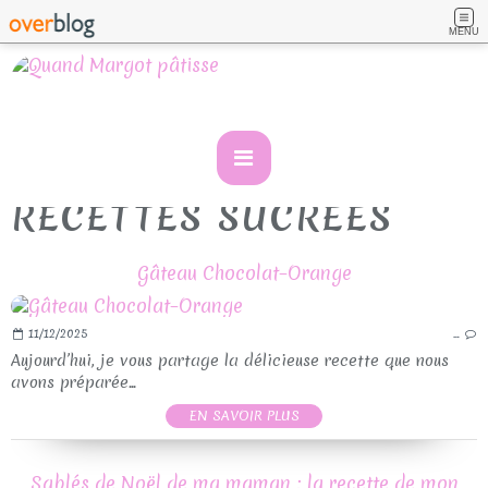
MENU
RECETTES SUCREES
Gâteau Chocolat–Orange
11/12/2025
…
Aujourd’hui, je vous partage la délicieuse recette que nous
avons préparée...
EN SAVOIR PLUS
Sablés de Noël de ma maman : la recette de mon