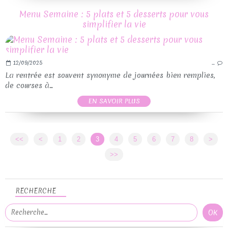
Menu Semaine : 5 plats et 5 desserts pour vous
simplifier la vie
12/09/2025
…
La rentrée est souvent synonyme de journées bien remplies,
de courses à...
EN SAVOIR PLUS
<<
<
1
2
3
4
5
6
7
8
>
>>
RECHERCHE