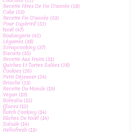
Chocolat
(72)
Recette Fêtes De Fin D'année
(58)
Cake
(53)
Recette Fin D'année
(53)
Pour L'apéritif
(52)
Noël
(47)
Boulangerie
(42)
Légumes
(38)
Scrapcooking
(37)
Biscuits
(35)
Recette Aux Fruits
(31)
Quiches Et Tartes Salées
(28)
Cookies
(26)
Petit Déjeuner
(24)
Brioche
(23)
Recette Du Monde
(19)
Vegan
(19)
Borealia
(15)
Glaces
(15)
Batch Cooking
(14)
Bûches De Noël
(14)
Salade
(14)
Hellofresh
(13)