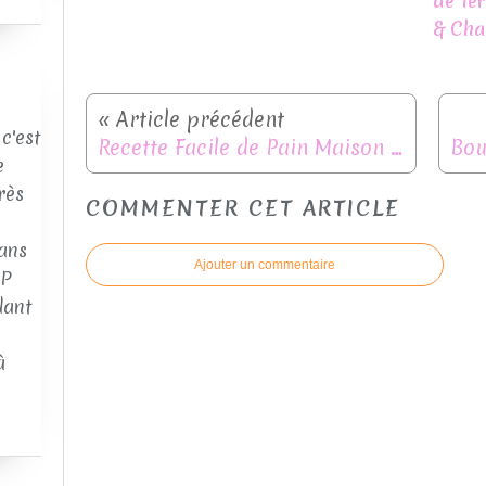
de Ter
& Ch
c'est
Recette Facile de Pain Maison en Cocotte (Avec et Sans Thermomix)
e
rès
COMMENTER CET ARTICLE
ans
Ajouter un commentaire
AP
dant
à