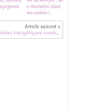
re, Lardons
ine au AirFryer : un
ampignons
e révolution dans
ma cuisine !
Bouchées énergétiques cacahuète - flocons d'avoine sans cuisson