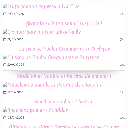
19/05/2026
…
Granola salé maison ultra-facile !
11/03/2026
…
Cuisses de Poulet Croquantes à l'Airfryer
10/02/2025
…
Madeleines Vanille et Pépites de chocolat
13/07/2026
…
Bouchées poulet - Cheddar
06/07/2026
…
Gâteaux à la Pâte à Tartiner en Forme de Donuts