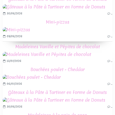
30/06/2026
…
Mini-pizzas
09/06/2026
…
Madeleines Vanille et Pépites de chocolat
13/07/2026
…
Bouchées poulet - Cheddar
06/07/2026
…
Gâteaux à la Pâte à Tartiner en Forme de Donuts
30/06/2026
…