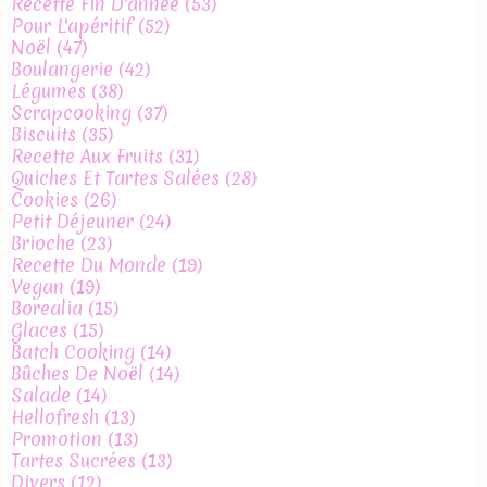
Recette Fin D'année
(53)
Pour L'apéritif
(52)
Noël
(47)
Boulangerie
(42)
Légumes
(38)
Scrapcooking
(37)
Biscuits
(35)
Recette Aux Fruits
(31)
Quiches Et Tartes Salées
(28)
Cookies
(26)
Petit Déjeuner
(24)
Brioche
(23)
Recette Du Monde
(19)
Vegan
(19)
Borealia
(15)
Glaces
(15)
Batch Cooking
(14)
Bûches De Noël
(14)
Salade
(14)
Hellofresh
(13)
Promotion
(13)
Tartes Sucrées
(13)
Divers
(12)