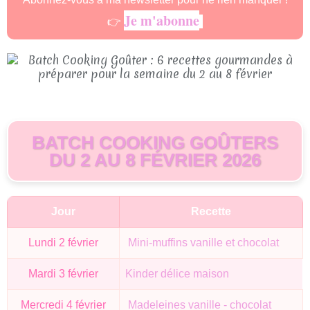
Je m'abonne
👉
BATCH COOKING GOÛTERS
DU 2 AU 8 FÉVRIER 2026
Jour
Recette
Lundi 2 février
Mini-muffins vanille et chocolat
Mardi 3 février
Kinder délice maison
Mercredi 4 février
Madeleines vanille - chocolat