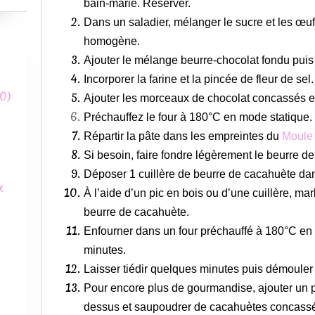
bain-marie. Réserver.
Dans un saladier, mélanger le sucre et les œu
homogène.
Ajouter le mélange beurre-chocolat fondu puis
Incorporer la farine et la pincée de fleur de sel.
0)
Ajouter les morceaux de chocolat concassés 
Préchauffez le four à 180°C en mode statique.
Répartir la pâte dans les empreintes du
Moule
Si besoin, faire fondre légèrement le beurre de
Déposer 1 cuillère de beurre de cacahuète da
x
À l’aide d’un pic en bois ou d’une cuillère, ma
beurre de cacahuète.
Enfourner dans un four préchauffé à 180°C en
minutes.
Laisser tiédir quelques minutes puis démouler
Pour encore plus de gourmandise, ajouter un 
dessus et saupoudrer de cacahuètes concass