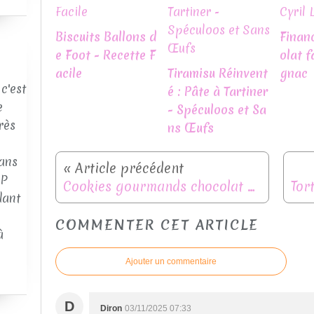
Biscuits Ballons d
Finan
e Foot - Recette F
olat f
acile
Tiramisu Réinvent
gnac
c'est
é : Pâte à Tartiner
e
- Spéculoos et Sa
rès
ns Œufs
ans
AP
Cookies gourmands chocolat noir, flocons d’avoine et noisettes
dant
COMMENTER CET ARTICLE
à
Ajouter un commentaire
D
Diron
03/11/2025 07:33