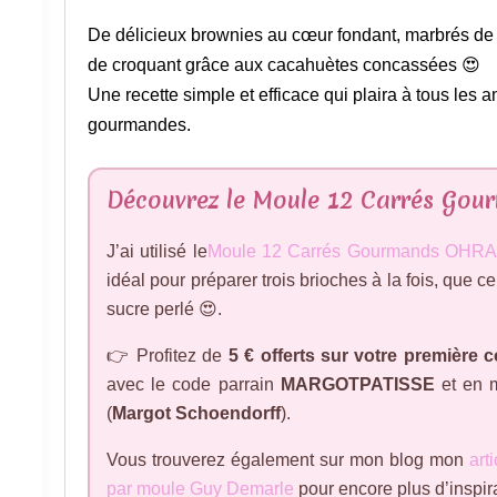
De délicieux brownies au cœur fondant, marbrés de
de croquant grâce aux cacahuètes concassées 😍
Une recette simple et efficace qui plaira à tous les
gourmandes.
Découvrez le Moule 12 Carrés Go
J’ai utilisé le
Moule 12 Carrés Gourmands OHR
idéal pour préparer trois brioches à la fois, que c
sucre perlé 😍.
👉 Profitez de
5 € offerts sur votre premièr
avec le code parrain
MARGOTPATISSE
et en m
(
Margot Schoendorff
).
Vous trouverez également sur mon blog mon
art
par moule Guy Demarle
pour encore plus d’inspir