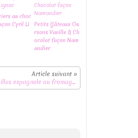
ciers au choc
açon Cyril Li
Petits Gâteaux Ou
rsons Vanille & Ch
ocolat façon Nam
andier
Tortillas espagnole au fromage (facile et gourmande)